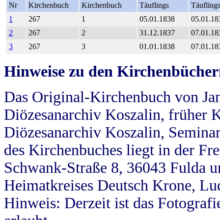
Nr
Kirchenbuch
Kirchenbuch
Täuflings
Täufling
1
267
1
05.01.1838
05.01.18
2
267
2
31.12.1837
07.01.18
3
267
3
01.01.1838
07.01.18
Hinweise zu den Kirchenbücher
Das Original-Kirchenbuch von Jan
Diözesanarchiv Koszalin, früher Kö
Diözesanarchiv Koszalin, Seminar
des Kirchenbuches liegt in der Fr
Schwank-Straße 8, 36043 Fulda u
Heimatkreises Deutsch Krone, Lu
Hinweis: Derzeit ist das Fotograf