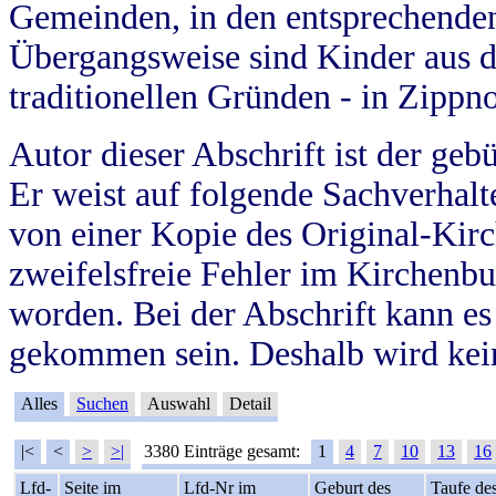
Gemeinden, in den entsprechende
Übergangsweise sind Kinder aus 
traditionellen Gründen - in Zippn
Autor dieser Abschrift ist der geb
Er weist auf folgende Sachverhalte
von einer Kopie des Original-Kirc
zweifelsfreie Fehler im Kirchenbuc
worden. Bei der Abschrift kann e
gekommen sein. Deshalb wird kein
Alles
Suchen
Auswahl
Detail
|<
<
>
>|
3380 Einträge gesamt:
1
4
7
10
13
16
Lfd-
Seite im
Lfd-Nr im
Geburt des
Taufe de