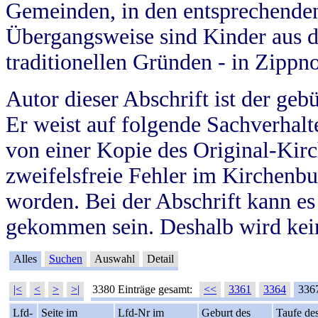
Gemeinden, in den entsprechende
Übergangsweise sind Kinder aus 
traditionellen Gründen - in Zippn
Autor dieser Abschrift ist der geb
Er weist auf folgende Sachverhalte
von einer Kopie des Original-Kirc
zweifelsfreie Fehler im Kirchenbuc
worden. Bei der Abschrift kann e
gekommen sein. Deshalb wird kein
Alles
Suchen
Auswahl
Detail
|<
<
>
>|
3380 Einträge gesamt:
<<
3361
3364
336
Lfd-
Seite im
Lfd-Nr im
Geburt des
Taufe de