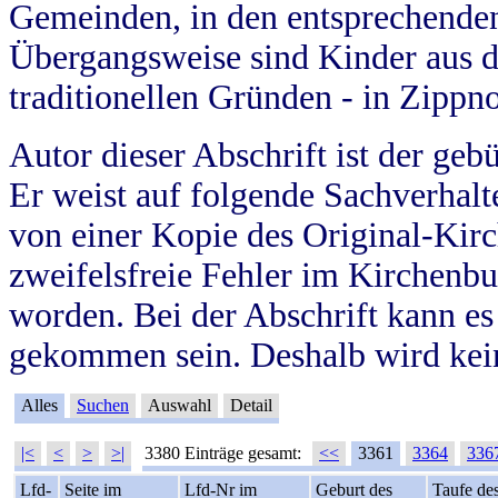
Gemeinden, in den entsprechende
Übergangsweise sind Kinder aus 
traditionellen Gründen - in Zippn
Autor dieser Abschrift ist der geb
Er weist auf folgende Sachverhalte
von einer Kopie des Original-Kirc
zweifelsfreie Fehler im Kirchenbuc
worden. Bei der Abschrift kann e
gekommen sein. Deshalb wird kein
Alles
Suchen
Auswahl
Detail
|<
<
>
>|
3380 Einträge gesamt:
<<
3361
3364
336
Lfd-
Seite im
Lfd-Nr im
Geburt des
Taufe de