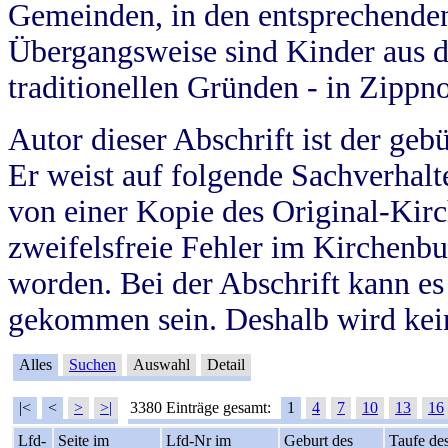
Gemeinden, in den entsprechende
Übergangsweise sind Kinder aus 
traditionellen Gründen - in Zippn
Autor dieser Abschrift ist der geb
Er weist auf folgende Sachverhalte
von einer Kopie des Original-Kirc
zweifelsfreie Fehler im Kirchenbuc
worden. Bei der Abschrift kann e
gekommen sein. Deshalb wird kein
Alles
Suchen
Auswahl
Detail
|<
<
>
>|
3380 Einträge gesamt:
1
4
7
10
13
16
Lfd-
Seite im
Lfd-Nr im
Geburt des
Taufe de