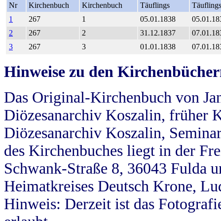
Nr
Kirchenbuch
Kirchenbuch
Täuflings
Täufling
1
267
1
05.01.1838
05.01.18
2
267
2
31.12.1837
07.01.18
3
267
3
01.01.1838
07.01.18
Hinweise zu den Kirchenbücher
Das Original-Kirchenbuch von Jan
Diözesanarchiv Koszalin, früher Kö
Diözesanarchiv Koszalin, Seminar
des Kirchenbuches liegt in der Fr
Schwank-Straße 8, 36043 Fulda u
Heimatkreises Deutsch Krone, Lu
Hinweis: Derzeit ist das Fotograf