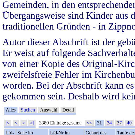
Gemeinden, in den entsprechende
Übergangsweise sind Kinder aus 
traditionellen Gründen - in Zippn
Autor dieser Abschrift ist der geb
Er weist auf folgende Sachverhalte
von einer Kopie des Original-Kirc
zweifelsfreie Fehler im Kirchenbuc
worden. Bei der Abschrift kann e
gekommen sein. Deshalb wird kein
Alles
Suchen
Auswahl
Detail
|<
<
>
>|
3380 Einträge gesamt:
<<
31
34
37
40
Lfd-
Seite im
Lfd-Nr im
Geburt des
Taufe de