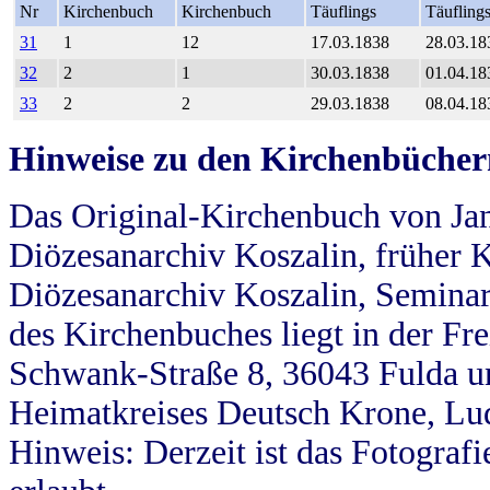
Nr
Kirchenbuch
Kirchenbuch
Täuflings
Täufling
31
1
12
17.03.1838
28.03.18
32
2
1
30.03.1838
01.04.18
33
2
2
29.03.1838
08.04.18
Hinweise zu den Kirchenbücher
Das Original-Kirchenbuch von Jan
Diözesanarchiv Koszalin, früher Kö
Diözesanarchiv Koszalin, Seminar
des Kirchenbuches liegt in der Fr
Schwank-Straße 8, 36043 Fulda u
Heimatkreises Deutsch Krone, Lu
Hinweis: Derzeit ist das Fotograf