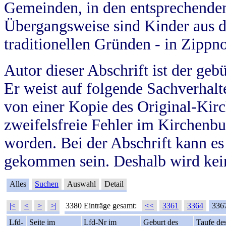
Gemeinden, in den entsprechende
Übergangsweise sind Kinder aus 
traditionellen Gründen - in Zippn
Autor dieser Abschrift ist der geb
Er weist auf folgende Sachverhalte
von einer Kopie des Original-Kirc
zweifelsfreie Fehler im Kirchenbuc
worden. Bei der Abschrift kann e
gekommen sein. Deshalb wird kein
Alles
Suchen
Auswahl
Detail
|<
<
>
>|
3380 Einträge gesamt:
<<
3361
3364
336
Lfd-
Seite im
Lfd-Nr im
Geburt des
Taufe de