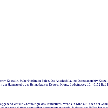
iv Koszalin, früher Köslin, in Polen. Die Anschrift lautet: Diözesanarchiv Koszal
v der Heimatstube des Heimatkreises Deutsch Krone, Ludwigsweg 10, 49152 Bad Ess
ggebend war die Chronologie des Taufdatums. Wenn ein Kind z.B. nach der Geburt 
rchenpersonal nicht unmittelbar vorgenommen wurde. In derartigen Fällen hat man d