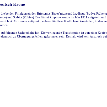
Deutsch Krone
ie beiden Filialgemeinden Briesenitz (Brzez`nica) und Jagdhaus (Budy). Früher g
yce) und Stabitz (Zdbice). Die Pfarrei Zippnow wurde im Jahr 1911 aufgeteilt und e
en errichtet. Ab diesem Zeitpunkt, müssen für diese ländlichen Gemeinden, in den
worden.
 auf folgende Sachverhalte hin: Die vorliegende Transkription ist von einer Kopie 
aber dennoch zu Übertragungsfehlern gekommen sein. Deshalb wird kein Anspruch auf 