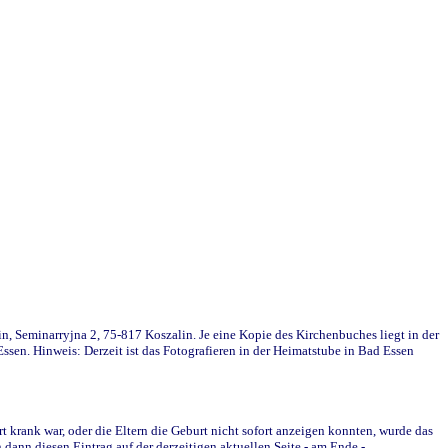
in, Seminarryjna 2, 75-817 Koszalin. Je eine Kopie des Kirchenbuches liegt in der
en. Hinweis: Derzeit ist das Fotografieren in der Heimatstube in Bad Essen
krank war, oder die Eltern die Geburt nicht sofort anzeigen konnten, wurde das
ann diesen Eintrag auf der derzeitigen aktuellen Seite - am Ende -