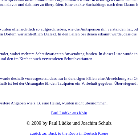
raum davor und dahinter zu überprüfen. Eine exakte Suchabfrage nach dem Datum i
den offensichtlich so aufgeschrieben, wie die Amtsperson ihn verstanden hat, ode
n Dörfern war schließlich Dialekt. In den Fällen bei denen erkannt wurde, dass di
t, wobei mehrere Schreibvarianten Anwendung fanden. In dieser Liste wurde in de
n und den im Kirchenbuch verwendeten Schreibvarianten.
wurde deshalb vorausgesetzt, dass nur in derartigen Fällen eine Abweichung zur O
eshalb ist bei der Ortsangabe für den Taufpaten ein Vorbehalt gegeben. Überwiegen
weitere Angaben wie z. B. eine Heirat, wurden nicht übernommen.
Paul Lüdtke aus Köln
© 2009 by Paul Lüdke und Joachim Schulz
zurück zu: Back to the Roots in Deutsch Krone