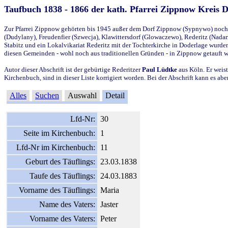
Taufbuch 1838 - 1866 der kath. Pfarrei Zippnow Kreis 
Zur Pfarrei Zippnow gehörten bis 1945 außer dem Dorf Zippnow (Sypnywo) noch d
(Dudylany), Freudenfier (Szwecja), Klawittersdorf (Glowaczewo), Rederitz (Nadarz
Stabitz und ein Lokalvikariat Rederitz mit der Tochterkirche in Doderlage wurd
diesen Gemeinden - wohl noch aus traditionellen Gründen - in Zippnow getauft 
Autor dieser Abschrift ist der gebürtige Rederitzer
Paul Lüdtke
aus Köln. Er weist
Kirchenbuch, sind in dieser Liste korrigiert worden. Bei der Abschrift kann es 
Alles
Suchen
Auswahl
Detail
Lfd-Nr:
30
Seite im Kirchenbuch:
1
Lfd-Nr im Kirchenbuch:
11
Geburt des Täuflings:
23.03.1838
Taufe des Täuflings:
24.03.1883
Vorname des Täuflings:
Maria
Name des Vaters:
Jaster
Vorname des Vaters:
Peter