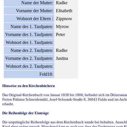
Name der Mutter:
Radke
Vorname der Mutter:
Elisabeth
Wohnort der Eltern :
Zippnow
Name des 1. Taufpaten:
Myrow
Vorname des 1. Taufpaten:
Peter
Wohnort des 1. Taufpaten:
Name des 2. Taufpaten:
Radke
Vorname des 2. Taufpaten:
Justina
Wohnort des 2. Taufpaten:
Feld18:
Hinweise zu den Kirchenbüchern
Das Original-Kirchenbuch von Januar 1838 bis 1866, befindet sich im Diözesanarch
Freien Prälatur Schneidemühl, Josef-Schwank-Straße 8, 36043 Fulda und im Archi
erlaubt.
Die Reihenfolge der Einträge
Die ursprüngliche Reihenfolge aus dem Kirchenbuch wurde bei behalten. Ausschla
Kind eben später getauft. Manchmal kam es auch vor, dass der Taufeintrag vom Ki