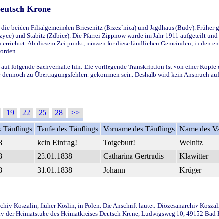
Deutsch Krone
ie beiden Filialgemeinden Briesenitz (Brzez`nica) und Jagdhaus (Budy). Früher g
yce) und Stabitz (Zdbice). Die Pfarrei Zippnow wurde im Jahr 1911 aufgeteilt und e
en errichtet. Ab diesem Zeitpunkt, müssen für diese ländlichen Gemeinden, in den
worden.
 auf folgende Sachverhalte hin: Die vorliegende Transkription ist von einer Kopie 
aber dennoch zu Übertragungsfehlern gekommen sein. Deshalb wird kein Anspruch auf 
19
22
25
28
>>
 Täuflings
Taufe des Täuflings
Vorname des Täuflings
Name des Va
8
kein Eintrag!
Totgeburt!
Welnitz
8
23.01.1838
Catharina Gertrudis
Klawitter
8
31.01.1838
Johann
Krüger
iv Koszalin, früher Köslin, in Polen. Die Anschrift lautet: Diözesanarchiv Koszal
v der Heimatstube des Heimatkreises Deutsch Krone, Ludwigsweg 10, 49152 Bad Ess