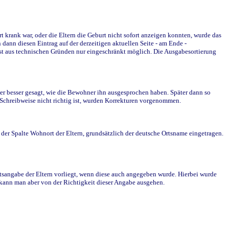
krank war, oder die Eltern die Geburt nicht sofort anzeigen konnten, wurde das
ann diesen Eintrag auf der derzeitigen aktuellen Seite - am Ende -
st aus technischen Gründen nur eingeschränkt möglich. Die Ausgabesortierung
r besser gesagt, wie die Bewohner ihn ausgesprochen haben. Später dann so
e Schreibweise nicht richtig ist, wurden Korrekturen vorgenommen.
r Spalte Wohnort der Eltern, grundsätzlich der deutsche Ortsname eingetragen.
rtsangabe der Eltern vorliegt, wenn diese auch angegeben wurde. Hierbei wurde
d kann man aber von der Richtigkeit dieser Angabe ausgehen.