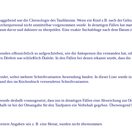
ggebend war die Chronologie des Taufdatums. Wenn ein Kind z.B. nach der Geburt 
rchenpersonal nicht unmittelbar vorgenommen wurde. In derartigen Fällen hat man d
raum davor und dahinter zu überprüfen. Eine exakte Suchabfrage nach dem Datum i
den offensichtlich so aufgeschrieben, wie die Amtsperson ihn verstanden hat, ode
n Dörfern war schließlich Dialekt. In den Fällen bei denen erkannt wurde, dass di
t, wobei mehrere Schreibvarianten Anwendung fanden. In dieser Liste wurde in de
n und den im Kirchenbuch verwendeten Schreibvarianten.
wurde deshalb vorausgesetzt, dass nur in derartigen Fällen eine Abweichung zur O
eshalb ist bei der Ortsangabe für den Taufpaten ein Vorbehalt gegeben. Überwiegen
weitere Angaben wie z. B. eine Heirat, wurden nicht übernommen.