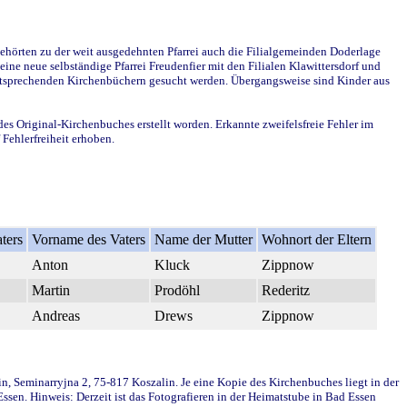
ehörten zu der weit ausgedehnten Pfarrei auch die Filialgemeinden Doderlage
ine neue selbständige Pfarrei Freudenfier mit den Filialen Klawittersdorf und
 entsprechenden Kirchenbüchern gesucht werden. Übergangsweise sind Kinder aus
des Original-Kirchenbuches erstellt worden. Erkannte zweifelsfreie Fehler im
Fehlerfreiheit erhoben.
ters
Vorname des Vaters
Name der Mutter
Wohnort der Eltern
Anton
Kluck
Zippnow
Martin
Prodöhl
Rederitz
Andreas
Drews
Zippnow
in, Seminarryjna 2, 75-817 Koszalin. Je eine Kopie des Kirchenbuches liegt in der
en. Hinweis: Derzeit ist das Fotografieren in der Heimatstube in Bad Essen