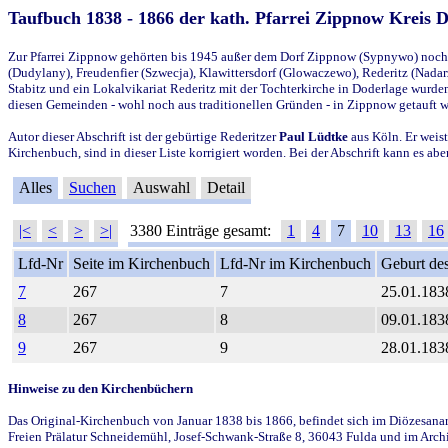
Taufbuch 1838 - 1866 der kath. Pfarrei Zippnow Kreis 
Zur Pfarrei Zippnow gehörten bis 1945 außer dem Dorf Zippnow (Sypnywo) noch d
(Dudylany), Freudenfier (Szwecja), Klawittersdorf (Glowaczewo), Rederitz (Nadarz
Stabitz und ein Lokalvikariat Rederitz mit der Tochterkirche in Doderlage wurd
diesen Gemeinden - wohl noch aus traditionellen Gründen - in Zippnow getauft 
Autor dieser Abschrift ist der gebürtige Rederitzer
Paul Lüdtke
aus Köln. Er weist
Kirchenbuch, sind in dieser Liste korrigiert worden. Bei der Abschrift kann es 
Alles
Suchen
Auswahl
Detail
|<
<
>
>|
3380 Einträge gesamt:
1
4
7
10
13
16
Lfd-Nr
Seite im Kirchenbuch
Lfd-Nr im Kirchenbuch
Geburt des
7
267
7
25.01.183
8
267
8
09.01.183
9
267
9
28.01.183
Hinweise zu den Kirchenbüchern
Das Original-Kirchenbuch von Januar 1838 bis 1866, befindet sich im Diözesanarch
Freien Prälatur Schneidemühl, Josef-Schwank-Straße 8, 36043 Fulda und im Archi