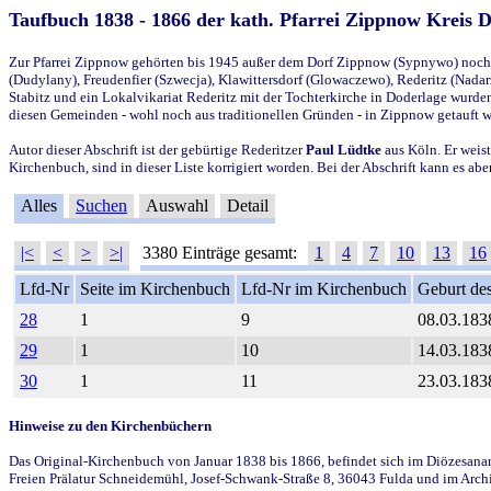
Taufbuch 1838 - 1866 der kath. Pfarrei Zippnow Kreis 
Zur Pfarrei Zippnow gehörten bis 1945 außer dem Dorf Zippnow (Sypnywo) noch d
(Dudylany), Freudenfier (Szwecja), Klawittersdorf (Glowaczewo), Rederitz (Nadarz
Stabitz und ein Lokalvikariat Rederitz mit der Tochterkirche in Doderlage wurd
diesen Gemeinden - wohl noch aus traditionellen Gründen - in Zippnow getauft 
Autor dieser Abschrift ist der gebürtige Rederitzer
Paul Lüdtke
aus Köln. Er weist
Kirchenbuch, sind in dieser Liste korrigiert worden. Bei der Abschrift kann es 
Alles
Suchen
Auswahl
Detail
|<
<
>
>|
3380 Einträge gesamt:
1
4
7
10
13
16
Lfd-Nr
Seite im Kirchenbuch
Lfd-Nr im Kirchenbuch
Geburt des
28
1
9
08.03.183
29
1
10
14.03.183
30
1
11
23.03.183
Hinweise zu den Kirchenbüchern
Das Original-Kirchenbuch von Januar 1838 bis 1866, befindet sich im Diözesanarch
Freien Prälatur Schneidemühl, Josef-Schwank-Straße 8, 36043 Fulda und im Archi