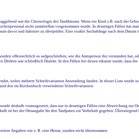
ggebend war die Chronologie des Taufdatums. Wenn ein Kind z.B. nach der Geburt 
rchenpersonal nicht unmittelbar vorgenommen wurde. In derartigen Fällen hat man d
raum davor und dahinter zu überprüfen. Eine exakte Suchabfrage nach dem Datum i
den offensichtlich so aufgeschrieben, wie die Amtsperson ihn verstanden hat, ode
n Dörfern war schließlich Dialekt. In den Fällen bei denen erkannt wurde, dass di
t, wobei mehrere Schreibvarianten Anwendung fanden. In dieser Liste wurde in de
n und den im Kirchenbuch verwendeten Schreibvarianten.
wurde deshalb vorausgesetzt, dass nur in derartigen Fällen eine Abweichung zur O
eshalb ist bei der Ortsangabe für den Taufpaten ein Vorbehalt gegeben. Überwiegen
weitere Angaben wie z. B. eine Heirat, wurden nicht übernommen.