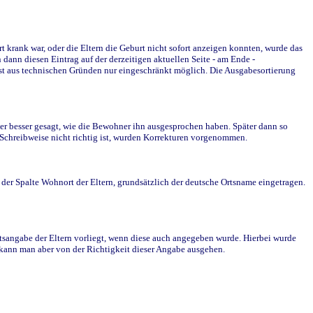
krank war, oder die Eltern die Geburt nicht sofort anzeigen konnten, wurde das
ann diesen Eintrag auf der derzeitigen aktuellen Seite - am Ende -
st aus technischen Gründen nur eingeschränkt möglich. Die Ausgabesortierung
r besser gesagt, wie die Bewohner ihn ausgesprochen haben. Später dann so
e Schreibweise nicht richtig ist, wurden Korrekturen vorgenommen.
r Spalte Wohnort der Eltern, grundsätzlich der deutsche Ortsname eingetragen.
rtsangabe der Eltern vorliegt, wenn diese auch angegeben wurde. Hierbei wurde
d kann man aber von der Richtigkeit dieser Angabe ausgehen.