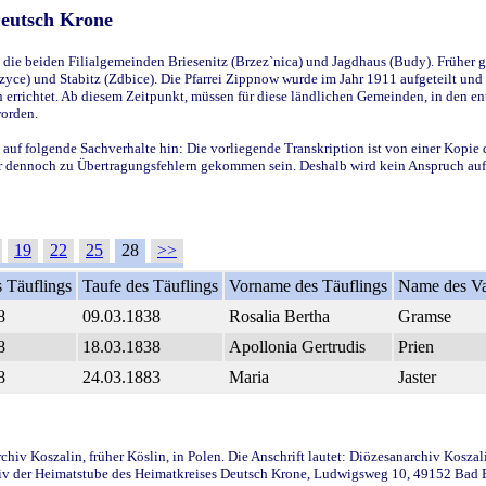
Deutsch Krone
ie beiden Filialgemeinden Briesenitz (Brzez`nica) und Jagdhaus (Budy). Früher g
yce) und Stabitz (Zdbice). Die Pfarrei Zippnow wurde im Jahr 1911 aufgeteilt und e
en errichtet. Ab diesem Zeitpunkt, müssen für diese ländlichen Gemeinden, in den
worden.
 auf folgende Sachverhalte hin: Die vorliegende Transkription ist von einer Kopie 
aber dennoch zu Übertragungsfehlern gekommen sein. Deshalb wird kein Anspruch auf 
19
22
25
28
>>
 Täuflings
Taufe des Täuflings
Vorname des Täuflings
Name des Va
8
09.03.1838
Rosalia Bertha
Gramse
8
18.03.1838
Apollonia Gertrudis
Prien
8
24.03.1883
Maria
Jaster
iv Koszalin, früher Köslin, in Polen. Die Anschrift lautet: Diözesanarchiv Koszal
v der Heimatstube des Heimatkreises Deutsch Krone, Ludwigsweg 10, 49152 Bad Ess