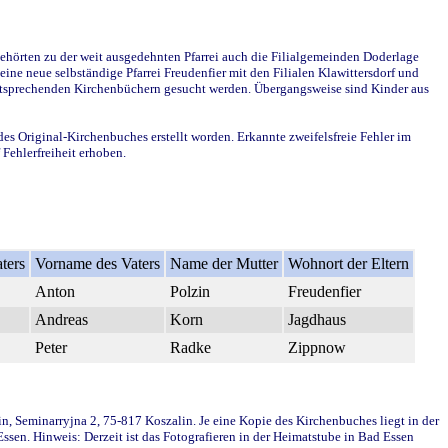
ehörten zu der weit ausgedehnten Pfarrei auch die Filialgemeinden Doderlage
ine neue selbständige Pfarrei Freudenfier mit den Filialen Klawittersdorf und
 entsprechenden Kirchenbüchern gesucht werden. Übergangsweise sind Kinder aus
des Original-Kirchenbuches erstellt worden. Erkannte zweifelsfreie Fehler im
Fehlerfreiheit erhoben.
ters
Vorname des Vaters
Name der Mutter
Wohnort der Eltern
Anton
Polzin
Freudenfier
Andreas
Korn
Jagdhaus
Peter
Radke
Zippnow
in, Seminarryjna 2, 75-817 Koszalin. Je eine Kopie des Kirchenbuches liegt in der
en. Hinweis: Derzeit ist das Fotografieren in der Heimatstube in Bad Essen