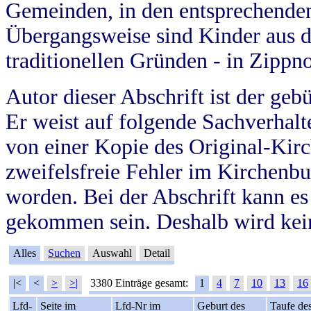
Gemeinden, in den entsprechende
Übergangsweise sind Kinder aus 
traditionellen Gründen - in Zippn
Autor dieser Abschrift ist der geb
Er weist auf folgende Sachverhalte
von einer Kopie des Original-Kirc
zweifelsfreie Fehler im Kirchenbuc
worden. Bei der Abschrift kann e
gekommen sein. Deshalb wird kein
Alles
Suchen
Auswahl
Detail
|<
<
>
>|
3380 Einträge gesamt:
1
4
7
10
13
16
Lfd-
Seite im
Lfd-Nr im
Geburt des
Taufe de