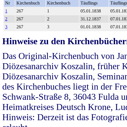
Nr
Kirchenbuch
Kirchenbuch
Täuflings
Täufling
1
267
1
05.01.1838
05.01.18
2
267
2
31.12.1837
07.01.18
3
267
3
01.01.1838
07.01.18
Hinweise zu den Kirchenbücher
Das Original-Kirchenbuch von Jan
Diözesanarchiv Koszalin, früher Kö
Diözesanarchiv Koszalin, Seminar
des Kirchenbuches liegt in der Fr
Schwank-Straße 8, 36043 Fulda u
Heimatkreises Deutsch Krone, Lu
Hinweis: Derzeit ist das Fotograf