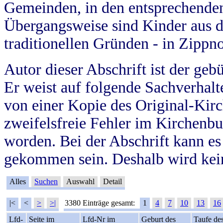
Gemeinden, in den entsprechende
Übergangsweise sind Kinder aus 
traditionellen Gründen - in Zippn
Autor dieser Abschrift ist der geb
Er weist auf folgende Sachverhalte
von einer Kopie des Original-Kirc
zweifelsfreie Fehler im Kirchenbuc
worden. Bei der Abschrift kann e
gekommen sein. Deshalb wird kein
Alles
Suchen
Auswahl
Detail
|<
<
>
>|
3380 Einträge gesamt:
1
4
7
10
13
16
Lfd-
Seite im
Lfd-Nr im
Geburt des
Taufe de