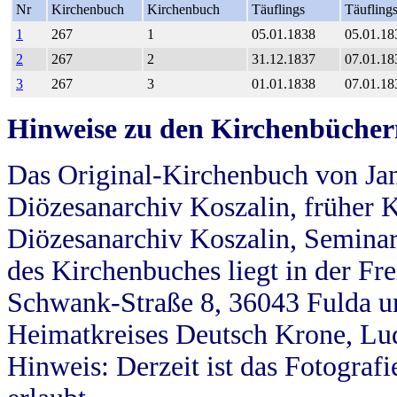
Nr
Kirchenbuch
Kirchenbuch
Täuflings
Täufling
1
267
1
05.01.1838
05.01.18
2
267
2
31.12.1837
07.01.18
3
267
3
01.01.1838
07.01.18
Hinweise zu den Kirchenbücher
Das Original-Kirchenbuch von Jan
Diözesanarchiv Koszalin, früher Kö
Diözesanarchiv Koszalin, Seminar
des Kirchenbuches liegt in der Fr
Schwank-Straße 8, 36043 Fulda u
Heimatkreises Deutsch Krone, Lu
Hinweis: Derzeit ist das Fotograf