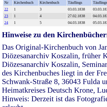
Nr
Kirchenbuch
Kirchenbuch
Täuflings
Täufling
22
1
3
03.03.1838
03.03.18
23
1
4
27.02.1838
04.03.18
24
1
5
04.03.1838
05.03.18
Hinweise zu den Kirchenbücher
Das Original-Kirchenbuch von Jan
Diözesanarchiv Koszalin, früher Kö
Diözesanarchiv Koszalin, Seminar
des Kirchenbuches liegt in der Fr
Schwank-Straße 8, 36043 Fulda u
Heimatkreises Deutsch Krone, Lu
Hinweis: Derzeit ist das Fotograf