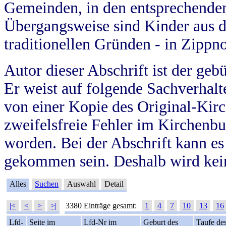
Gemeinden, in den entsprechende
Übergangsweise sind Kinder aus 
traditionellen Gründen - in Zippn
Autor dieser Abschrift ist der geb
Er weist auf folgende Sachverhalte
von einer Kopie des Original-Kirc
zweifelsfreie Fehler im Kirchenbuc
worden. Bei der Abschrift kann e
gekommen sein. Deshalb wird kein
Alles
Suchen
Auswahl
Detail
|<
<
>
>|
3380 Einträge gesamt:
1
4
7
10
13
16
Lfd-
Seite im
Lfd-Nr im
Geburt des
Taufe de