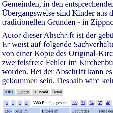
Gemeinden, in den entsprechende
Übergangsweise sind Kinder aus 
traditionellen Gründen - in Zippn
Autor dieser Abschrift ist der geb
Er weist auf folgende Sachverhalte
von einer Kopie des Original-Kirc
zweifelsfreie Fehler im Kirchenbuc
worden. Bei der Abschrift kann e
gekommen sein. Deshalb wird kein
Alles
Suchen
Auswahl
Detail
|<
<
>
>|
3380 Einträge gesamt:
<<
31
34
37
40
Lfd-
Seite im
Lfd-Nr im
Geburt des
Taufe de