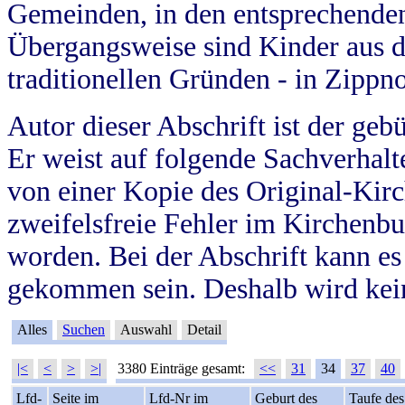
Gemeinden, in den entsprechende
Übergangsweise sind Kinder aus 
traditionellen Gründen - in Zippn
Autor dieser Abschrift ist der geb
Er weist auf folgende Sachverhalte
von einer Kopie des Original-Kirc
zweifelsfreie Fehler im Kirchenbuc
worden. Bei der Abschrift kann e
gekommen sein. Deshalb wird kein
Alles
Suchen
Auswahl
Detail
|<
<
>
>|
3380 Einträge gesamt:
<<
31
34
37
40
Lfd-
Seite im
Lfd-Nr im
Geburt des
Taufe des