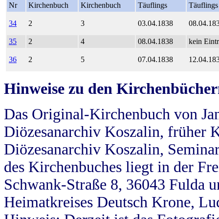
Nr
Kirchenbuch
Kirchenbuch
Täuflings
Täuflings
34
2
3
03.04.1838
08.04.18
35
2
4
08.04.1838
kein Eint
36
2
5
07.04.1838
12.04.18
Hinweise zu den Kirchenbücher
Das Original-Kirchenbuch von Jan
Diözesanarchiv Koszalin, früher Kö
Diözesanarchiv Koszalin, Seminar
des Kirchenbuches liegt in der Fr
Schwank-Straße 8, 36043 Fulda u
Heimatkreises Deutsch Krone, Lu