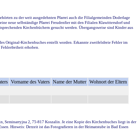
ehörten zu der weit ausgedehnten Pfarrei auch die Filialgemeinden Doderlage
ine neue selbständige Pfarrei Freudenfier mit den Filialen Klawittersdorf und
 entsprechenden Kirchenbüchern gesucht werden. Übergangsweise sind Kinder aus
des Original-Kirchenbuches erstellt worden. Erkannte zweifelsfreie Fehler im
Fehlerfreiheit erhoben.
ters
Vorname des Vaters
Name der Mutter
Wohnort der Eltern
in, Seminarryjna 2, 75-817 Koszalin. Je eine Kopie des Kirchenbuches liegt in der
en. Hinweis: Derzeit ist das Fotografieren in der Heimatstube in Bad Essen