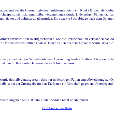
ggebend war die Chronologie des Taufdatums. Wenn ein Kind z.B. nach der Geburt 
rchenpersonal nicht unmittelbar vorgenommen wurde. In derartigen Fällen hat man d
raum davor und dahinter zu überprüfen. Eine exakte Suchabfrage nach dem Datum i
den offensichtlich so aufgeschrieben, wie die Amtsperson ihn verstanden hat, ode
n Dörfern war schließlich Dialekt. In den Fällen bei denen erkannt wurde, dass di
t, wobei mehrere Schreibvarianten Anwendung fanden. In dieser Liste wurde in de
n und den im Kirchenbuch verwendeten Schreibvarianten.
wurde deshalb vorausgesetzt, dass nur in derartigen Fällen eine Abweichung zur O
eshalb ist bei der Ortsangabe für den Taufpaten ein Vorbehalt gegeben. Überwiegen
weitere Angaben wie z. B. eine Heirat, wurden nicht übernommen.
Paul Lüdtke aus Köln