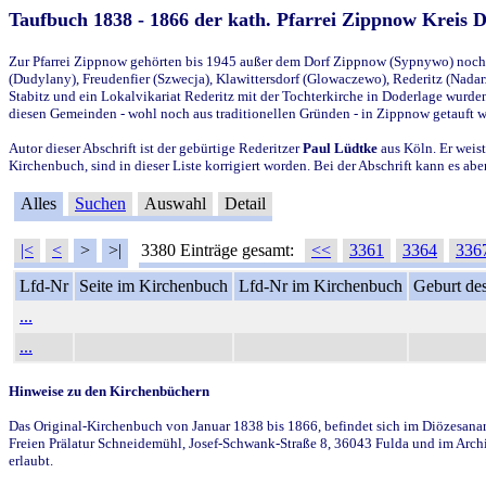
Taufbuch 1838 - 1866 der kath. Pfarrei Zippnow Kreis 
Zur Pfarrei Zippnow gehörten bis 1945 außer dem Dorf Zippnow (Sypnywo) noch d
(Dudylany), Freudenfier (Szwecja), Klawittersdorf (Glowaczewo), Rederitz (Nadarz
Stabitz und ein Lokalvikariat Rederitz mit der Tochterkirche in Doderlage wurd
diesen Gemeinden - wohl noch aus traditionellen Gründen - in Zippnow getauft 
Autor dieser Abschrift ist der gebürtige Rederitzer
Paul Lüdtke
aus Köln. Er weist
Kirchenbuch, sind in dieser Liste korrigiert worden. Bei der Abschrift kann es 
Alles
Suchen
Auswahl
Detail
|<
<
>
>|
3380 Einträge gesamt:
<<
3361
3364
336
Lfd-Nr
Seite im Kirchenbuch
Lfd-Nr im Kirchenbuch
Geburt des
...
...
Hinweise zu den Kirchenbüchern
Das Original-Kirchenbuch von Januar 1838 bis 1866, befindet sich im Diözesanarch
Freien Prälatur Schneidemühl, Josef-Schwank-Straße 8, 36043 Fulda und im Archi
erlaubt.