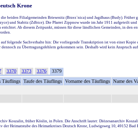
Deutsch Krone
ie beiden Filialgemeinden Briesenitz (Brzez`nica) und Jagdhaus (Budy). Früher g
yce) und Stabitz (Zdbice). Die Pfarrei Zippnow wurde im Jahr 1911 aufgeteilt und e
en errichtet. Ab diesem Zeitpunkt, müssen für diese ländlichen Gemeinden, in den
worden.
 auf folgende Sachverhalte hin: Die vorliegende Transkription ist von einer Kopie 
aber dennoch zu Übertragungsfehlern gekommen sein. Deshalb wird kein Anspruch auf 
7
3370
3373
3376
3379
 Täuflings
Taufe des Täuflings
Vorname des Täuflings
Name des Va
iv Koszalin, früher Köslin, in Polen. Die Anschrift lautet: Diözesanarchiv Koszal
v der Heimatstube des Heimatkreises Deutsch Krone, Ludwigsweg 10, 49152 Bad Ess