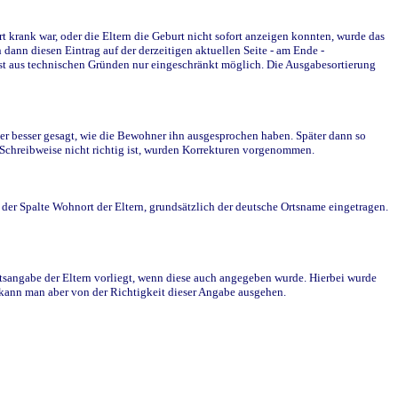
krank war, oder die Eltern die Geburt nicht sofort anzeigen konnten, wurde das
ann diesen Eintrag auf der derzeitigen aktuellen Seite - am Ende -
st aus technischen Gründen nur eingeschränkt möglich. Die Ausgabesortierung
r besser gesagt, wie die Bewohner ihn ausgesprochen haben. Später dann so
e Schreibweise nicht richtig ist, wurden Korrekturen vorgenommen.
r Spalte Wohnort der Eltern, grundsätzlich der deutsche Ortsname eingetragen.
rtsangabe der Eltern vorliegt, wenn diese auch angegeben wurde. Hierbei wurde
d kann man aber von der Richtigkeit dieser Angabe ausgehen.