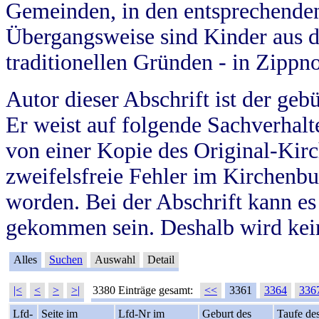
Gemeinden, in den entsprechende
Übergangsweise sind Kinder aus 
traditionellen Gründen - in Zippn
Autor dieser Abschrift ist der geb
Er weist auf folgende Sachverhalte
von einer Kopie des Original-Kirc
zweifelsfreie Fehler im Kirchenbuc
worden. Bei der Abschrift kann e
gekommen sein. Deshalb wird kein
Alles
Suchen
Auswahl
Detail
|<
<
>
>|
3380 Einträge gesamt:
<<
3361
3364
336
Lfd-
Seite im
Lfd-Nr im
Geburt des
Taufe de