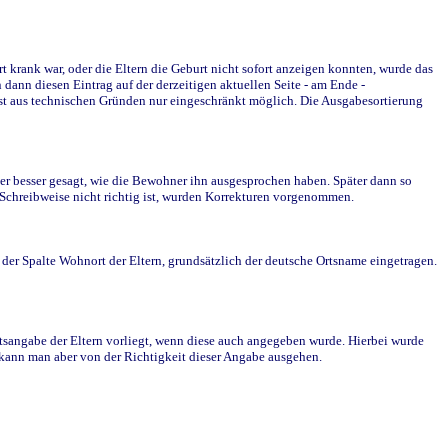
krank war, oder die Eltern die Geburt nicht sofort anzeigen konnten, wurde das
ann diesen Eintrag auf der derzeitigen aktuellen Seite - am Ende -
st aus technischen Gründen nur eingeschränkt möglich. Die Ausgabesortierung
r besser gesagt, wie die Bewohner ihn ausgesprochen haben. Später dann so
e Schreibweise nicht richtig ist, wurden Korrekturen vorgenommen.
r Spalte Wohnort der Eltern, grundsätzlich der deutsche Ortsname eingetragen.
rtsangabe der Eltern vorliegt, wenn diese auch angegeben wurde. Hierbei wurde
d kann man aber von der Richtigkeit dieser Angabe ausgehen.