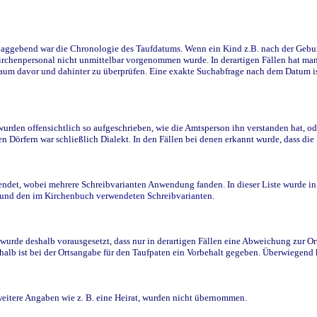
ggebend war die Chronologie des Taufdatums. Wenn ein Kind z.B. nach der Geburt 
rchenpersonal nicht unmittelbar vorgenommen wurde. In derartigen Fällen hat man d
raum davor und dahinter zu überprüfen. Eine exakte Suchabfrage nach dem Datum i
den offensichtlich so aufgeschrieben, wie die Amtsperson ihn verstanden hat, ode
n Dörfern war schließlich Dialekt. In den Fällen bei denen erkannt wurde, dass di
t, wobei mehrere Schreibvarianten Anwendung fanden. In dieser Liste wurde in de
n und den im Kirchenbuch verwendeten Schreibvarianten.
wurde deshalb vorausgesetzt, dass nur in derartigen Fällen eine Abweichung zur O
eshalb ist bei der Ortsangabe für den Taufpaten ein Vorbehalt gegeben. Überwiegen
weitere Angaben wie z. B. eine Heirat, wurden nicht übernommen.