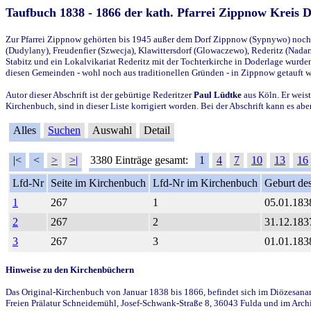
Taufbuch 1838 - 1866 der kath. Pfarrei Zippnow Kreis 
Zur Pfarrei Zippnow gehörten bis 1945 außer dem Dorf Zippnow (Sypnywo) noch d
(Dudylany), Freudenfier (Szwecja), Klawittersdorf (Glowaczewo), Rederitz (Nadarz
Stabitz und ein Lokalvikariat Rederitz mit der Tochterkirche in Doderlage wurd
diesen Gemeinden - wohl noch aus traditionellen Gründen - in Zippnow getauft 
Autor dieser Abschrift ist der gebürtige Rederitzer
Paul Lüdtke
aus Köln. Er weist
Kirchenbuch, sind in dieser Liste korrigiert worden. Bei der Abschrift kann es 
Alles
Suchen
Auswahl
Detail
|<
<
>
>|
3380 Einträge gesamt:
1
4
7
10
13
16
Lfd-Nr
Seite im Kirchenbuch
Lfd-Nr im Kirchenbuch
Geburt des
1
267
1
05.01.183
2
267
2
31.12.183
3
267
3
01.01.183
Hinweise zu den Kirchenbüchern
Das Original-Kirchenbuch von Januar 1838 bis 1866, befindet sich im Diözesanarch
Freien Prälatur Schneidemühl, Josef-Schwank-Straße 8, 36043 Fulda und im Archi