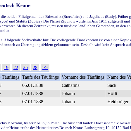
Deutsch Krone
ie beiden Filialgemeinden Briesenitz (Brzez`nica) und Jagdhaus (Budy). Früher g
yce) und Stabitz (Zdbice). Die Pfarrei Zippnow wurde im Jahr 1911 aufgeteilt und e
en errichtet. Ab diesem Zeitpunkt, müssen für diese ländlichen Gemeinden, in den
worden.
 auf folgende Sachverhalte hin: Die vorliegende Transkription ist von einer Kopie 
aber dennoch zu Übertragungsfehlern gekommen sein. Deshalb wird kein Anspruch auf 
19
22
25
28
>>
 Täuflings
Taufe des Täuflings
Vorname des Täuflings
Name des Va
8
05.01.1838
Catharina
Sack
7
07.01.1838
Johann
Höfft
8
07.01.1838
Johann
Heidkrüger
iv Koszalin, früher Köslin, in Polen. Die Anschrift lautet: Diözesanarchiv Koszal
v der Heimatstube des Heimatkreises Deutsch Krone, Ludwigsweg 10, 49152 Bad Ess