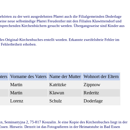
ehörten zu der weit ausgedehnten Pfarrei auch die Filialgemeinden Doderlage
ine neue selbständige Pfarrei Freudenfier mit den Filialen Klawittersdorf und
 entsprechenden Kirchenbüchern gesucht werden. Übergangsweise sind Kinder aus
des Original-Kirchenbuches erstellt worden. Erkannte zweifelsfreie Fehler im
Fehlerfreiheit erhoben.
ters
Vorname des Vaters
Name der Mutter
Wohnort der Eltern
Martin
Katritzke
Zippnow
Martin
Klawun
Rederitz
Lorenz
Schulz
Doderlage
in, Seminarryjna 2, 75-817 Koszalin. Je eine Kopie des Kirchenbuches liegt in der
en. Hinweis: Derzeit ist das Fotografieren in der Heimatstube in Bad Essen