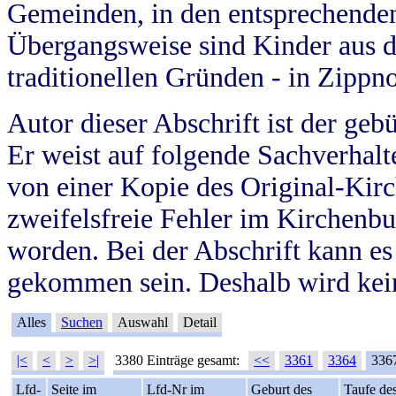
Gemeinden, in den entsprechende
Übergangsweise sind Kinder aus 
traditionellen Gründen - in Zippn
Autor dieser Abschrift ist der geb
Er weist auf folgende Sachverhalte
von einer Kopie des Original-Kirc
zweifelsfreie Fehler im Kirchenbuc
worden. Bei der Abschrift kann e
gekommen sein. Deshalb wird kein
Alles
Suchen
Auswahl
Detail
|<
<
>
>|
3380 Einträge gesamt:
<<
3361
3364
336
Lfd-
Seite im
Lfd-Nr im
Geburt des
Taufe de