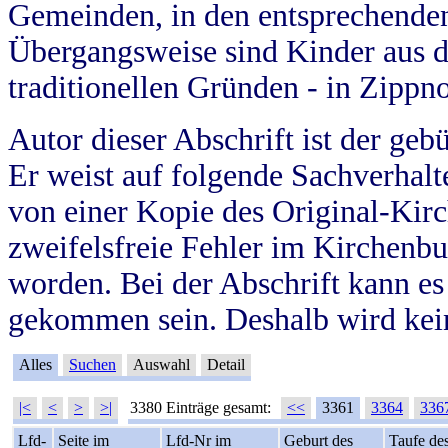
Gemeinden, in den entsprechende
Übergangsweise sind Kinder aus 
traditionellen Gründen - in Zippn
Autor dieser Abschrift ist der geb
Er weist auf folgende Sachverhalte
von einer Kopie des Original-Kirc
zweifelsfreie Fehler im Kirchenbuc
worden. Bei der Abschrift kann e
gekommen sein. Deshalb wird kein
Alles
Suchen
Auswahl
Detail
|<
<
>
>|
3380 Einträge gesamt:
<<
3361
3364
336
Lfd-
Seite im
Lfd-Nr im
Geburt des
Taufe de