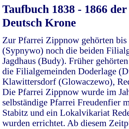
Taufbuch 1838 - 1866 der
Deutsch Krone
Zur Pfarrei Zippnow gehörten bi
(Sypnywo) noch die beiden Filial
Jagdhaus (Budy). Früher gehörten 
die Filialgemeinden Doderlage (D
Klawittersdorf (Glowaczewo), Red
Die Pfarrei Zippnow wurde im Jah
selbständige Pfarrei Freudenfier m
Stabitz und ein Lokalvikariat Red
wurden errichtet. Ab diesem Zeitp