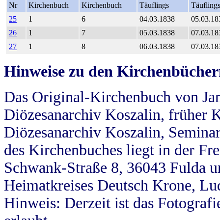
Nr
Kirchenbuch
Kirchenbuch
Täuflings
Täufling
25
1
6
04.03.1838
05.03.18
26
1
7
05.03.1838
07.03.18
27
1
8
06.03.1838
07.03.18
Hinweise zu den Kirchenbücher
Das Original-Kirchenbuch von Jan
Diözesanarchiv Koszalin, früher Kö
Diözesanarchiv Koszalin, Seminar
des Kirchenbuches liegt in der Fr
Schwank-Straße 8, 36043 Fulda u
Heimatkreises Deutsch Krone, Lu
Hinweis: Derzeit ist das Fotograf