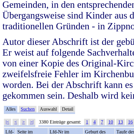
Gemeinden, in den entsprechende
Übergangsweise sind Kinder aus 
traditionellen Gründen - in Zippn
Autor dieser Abschrift ist der geb
Er weist auf folgende Sachverhalte
von einer Kopie des Original-Kirc
zweifelsfreie Fehler im Kirchenbuc
worden. Bei der Abschrift kann e
gekommen sein. Deshalb wird kein
Alles
Suchen
Auswahl
Detail
|<
<
>
>|
3380 Einträge gesamt:
1
4
7
10
13
16
Lfd-
Seite im
Lfd-Nr im
Geburt des
Taufe de