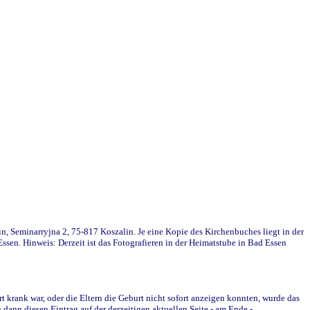
in, Seminarryjna 2, 75-817 Koszalin. Je eine Kopie des Kirchenbuches liegt in der
en. Hinweis: Derzeit ist das Fotografieren in der Heimatstube in Bad Essen
krank war, oder die Eltern die Geburt nicht sofort anzeigen konnten, wurde das
ann diesen Eintrag auf der derzeitigen aktuellen Seite - am Ende -