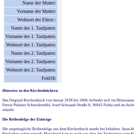
Name der Mutter:
Vorname der Mutter:
Wohnort der Eltern :
Name des 1. Taufpaten:
Vorname des 1. Taufpaten:
Wohnort des 1. Taufpaten:
Name des 2. Taufpaten:
Vorname des 2. Taufpaten:
Wohnort des 2. Taufpaten:
Feld18:
Hinweise zu den Kirchenbüchern
Das Original-Kirchenbuch von Januar 1838 bis 1866, befindet sich im Diözesanarch
Freien Prälatur Schneidemühl, Josef-Schwank-Straße 8, 36043 Fulda und im Archi
erlaubt.
Die Reihenfolge der Einträge
Die ursprüngliche Reihenfolge aus dem Kirchenbuch wurde bei behalten. Ausschla
Kind eben später getauft. Manchmal kam es auch vor, dass der Taufeintrag vom Ki