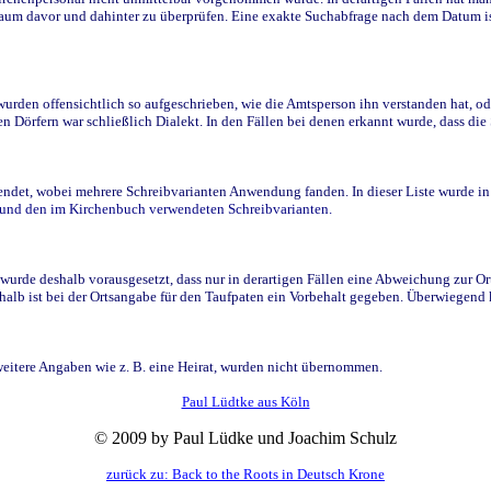
raum davor und dahinter zu überprüfen. Eine exakte Suchabfrage nach dem Datum i
den offensichtlich so aufgeschrieben, wie die Amtsperson ihn verstanden hat, ode
n Dörfern war schließlich Dialekt. In den Fällen bei denen erkannt wurde, dass di
t, wobei mehrere Schreibvarianten Anwendung fanden. In dieser Liste wurde in de
n und den im Kirchenbuch verwendeten Schreibvarianten.
wurde deshalb vorausgesetzt, dass nur in derartigen Fällen eine Abweichung zur O
eshalb ist bei der Ortsangabe für den Taufpaten ein Vorbehalt gegeben. Überwiegen
weitere Angaben wie z. B. eine Heirat, wurden nicht übernommen.
Paul Lüdtke aus Köln
© 2009 by Paul Lüdke und Joachim Schulz
zurück zu: Back to the Roots in Deutsch Krone