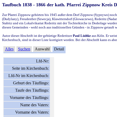
Taufbuch 1838 - 1866 der kath. Pfarrei Zippnow Kreis 
Zur Pfarrei Zippnow gehörten bis 1945 außer dem Dorf Zippnow (Sypnywo) noch d
(Dudylany), Freudenfier (Szwecja), Klawittersdorf (Glowaczewo), Rederitz (Nadarz
Stabitz und ein Lokalvikariat Rederitz mit der Tochterkirche in Doderlage wurd
diesen Gemeinden - wohl noch aus traditionellen Gründen - in Zippnow getauft 
Autor dieser Abschrift ist der gebürtige Rederitzer
Paul Lüdtke
aus Köln. Er weist
Kirchenbuch, sind in dieser Liste korrigiert worden. Bei der Abschrift kann es 
Alles
Suchen
Auswahl
Detail
Lfd-Nr:
Seite im Kirchenbuch:
Lfd-Nr im Kirchenbuch:
Geburt des Täuflings:
Taufe des Täuflings:
Vorname des Täuflings:
Name des Vaters:
Vorname des Vaters: