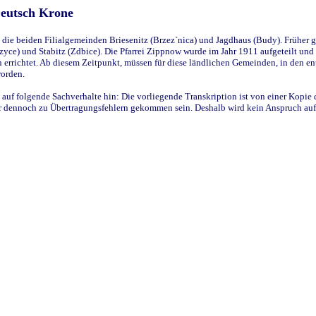
Deutsch Krone
ie beiden Filialgemeinden Briesenitz (Brzez`nica) und Jagdhaus (Budy). Früher g
yce) und Stabitz (Zdbice). Die Pfarrei Zippnow wurde im Jahr 1911 aufgeteilt und e
en errichtet. Ab diesem Zeitpunkt, müssen für diese ländlichen Gemeinden, in den
worden.
 auf folgende Sachverhalte hin: Die vorliegende Transkription ist von einer Kopie 
aber dennoch zu Übertragungsfehlern gekommen sein. Deshalb wird kein Anspruch auf 