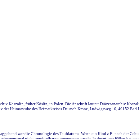
iv Koszalin, früher Köslin, in Polen. Die Anschrift lautet: Diözesanarchiv Koszal
v der Heimatstube des Heimatkreises Deutsch Krone, Ludwigsweg 10, 49152 Bad Ess
ggebend war die Chronologie des Taufdatums. Wenn ein Kind z.B. nach der Geburt 
rchenpersonal nicht unmittelbar vorgenommen wurde. In derartigen Fällen hat man d