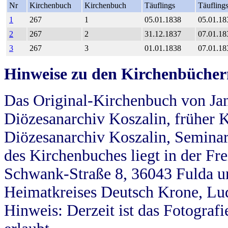
Nr
Kirchenbuch
Kirchenbuch
Täuflings
Täufling
1
267
1
05.01.1838
05.01.18
2
267
2
31.12.1837
07.01.18
3
267
3
01.01.1838
07.01.18
Hinweise zu den Kirchenbücher
Das Original-Kirchenbuch von Jan
Diözesanarchiv Koszalin, früher Kö
Diözesanarchiv Koszalin, Seminar
des Kirchenbuches liegt in der Fr
Schwank-Straße 8, 36043 Fulda u
Heimatkreises Deutsch Krone, Lu
Hinweis: Derzeit ist das Fotograf