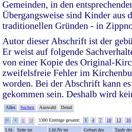
Gemeinden, in den entsprechende
Übergangsweise sind Kinder aus 
traditionellen Gründen - in Zippn
Autor dieser Abschrift ist der geb
Er weist auf folgende Sachverhalte
von einer Kopie des Original-Kirc
zweifelsfreie Fehler im Kirchenbuc
worden. Bei der Abschrift kann e
gekommen sein. Deshalb wird kein
Alles
Suchen
Auswahl
Detail
|<
<
>
>|
3380 Einträge gesamt:
1
4
7
10
13
16
Lfd-
Seite im
Lfd-Nr im
Geburt des
Taufe de