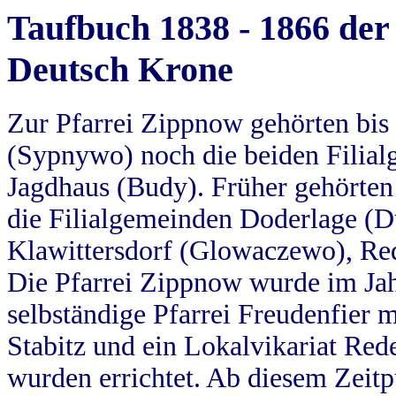
Taufbuch 1838 - 1866 der
Deutsch Krone
Zur Pfarrei Zippnow gehörten bi
(Sypnywo) noch die beiden Filial
Jagdhaus (Budy). Früher gehörten 
die Filialgemeinden Doderlage (D
Klawittersdorf (Glowaczewo), Red
Die Pfarrei Zippnow wurde im Jah
selbständige Pfarrei Freudenfier m
Stabitz und ein Lokalvikariat Red
wurden errichtet. Ab diesem Zeitp