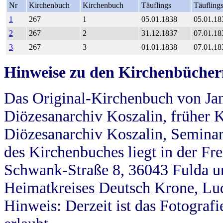
Nr
Kirchenbuch
Kirchenbuch
Täuflings
Täufling
1
267
1
05.01.1838
05.01.18
2
267
2
31.12.1837
07.01.18
3
267
3
01.01.1838
07.01.18
Hinweise zu den Kirchenbücher
Das Original-Kirchenbuch von Jan
Diözesanarchiv Koszalin, früher Kö
Diözesanarchiv Koszalin, Seminar
des Kirchenbuches liegt in der Fr
Schwank-Straße 8, 36043 Fulda u
Heimatkreises Deutsch Krone, Lu
Hinweis: Derzeit ist das Fotograf