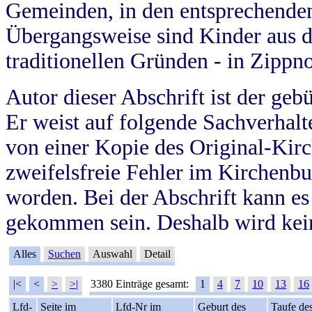
Gemeinden, in den entsprechende
Übergangsweise sind Kinder aus 
traditionellen Gründen - in Zippn
Autor dieser Abschrift ist der geb
Er weist auf folgende Sachverhalte
von einer Kopie des Original-Kirc
zweifelsfreie Fehler im Kirchenbuc
worden. Bei der Abschrift kann e
gekommen sein. Deshalb wird kein
Alles
Suchen
Auswahl
Detail
|<
<
>
>|
3380 Einträge gesamt:
1
4
7
10
13
16
Lfd-
Seite im
Lfd-Nr im
Geburt des
Taufe de