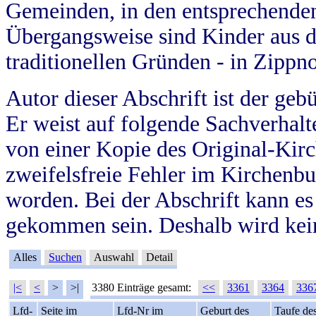
Gemeinden, in den entsprechende
Übergangsweise sind Kinder aus 
traditionellen Gründen - in Zippn
Autor dieser Abschrift ist der geb
Er weist auf folgende Sachverhalte
von einer Kopie des Original-Kirc
zweifelsfreie Fehler im Kirchenbuc
worden. Bei der Abschrift kann e
gekommen sein. Deshalb wird kein
Alles
Suchen
Auswahl
Detail
|<
<
>
>|
3380 Einträge gesamt:
<<
3361
3364
336
Lfd-
Seite im
Lfd-Nr im
Geburt des
Taufe de