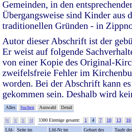
Gemeinden, in den entsprechende
Übergangsweise sind Kinder aus 
traditionellen Gründen - in Zippn
Autor dieser Abschrift ist der geb
Er weist auf folgende Sachverhalte
von einer Kopie des Original-Kirc
zweifelsfreie Fehler im Kirchenbuc
worden. Bei der Abschrift kann e
gekommen sein. Deshalb wird kein
Alles
Suchen
Auswahl
Detail
|<
<
>
>|
3380 Einträge gesamt:
1
4
7
10
13
16
Lfd-
Seite im
Lfd-Nr im
Geburt des
Taufe de