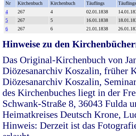
Nr
Kirchenbuch
Kirchenbuch
Täuflings
Täufling
4
267
4
02.01.1838
14.01.18
5
267
5
16.01.1838
18.01.18
6
267
6
21.01.1838
26.01.18
Hinweise zu den Kirchenbücher
Das Original-Kirchenbuch von Jan
Diözesanarchiv Koszalin, früher Kö
Diözesanarchiv Koszalin, Seminar
des Kirchenbuches liegt in der Fr
Schwank-Straße 8, 36043 Fulda u
Heimatkreises Deutsch Krone, Lu
Hinweis: Derzeit ist das Fotograf