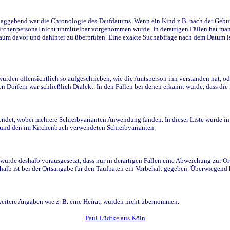
ggebend war die Chronologie des Taufdatums. Wenn ein Kind z.B. nach der Geburt 
rchenpersonal nicht unmittelbar vorgenommen wurde. In derartigen Fällen hat man d
raum davor und dahinter zu überprüfen. Eine exakte Suchabfrage nach dem Datum i
den offensichtlich so aufgeschrieben, wie die Amtsperson ihn verstanden hat, ode
n Dörfern war schließlich Dialekt. In den Fällen bei denen erkannt wurde, dass di
t, wobei mehrere Schreibvarianten Anwendung fanden. In dieser Liste wurde in de
n und den im Kirchenbuch verwendeten Schreibvarianten.
wurde deshalb vorausgesetzt, dass nur in derartigen Fällen eine Abweichung zur O
eshalb ist bei der Ortsangabe für den Taufpaten ein Vorbehalt gegeben. Überwiegen
weitere Angaben wie z. B. eine Heirat, wurden nicht übernommen.
Paul Lüdtke aus Köln