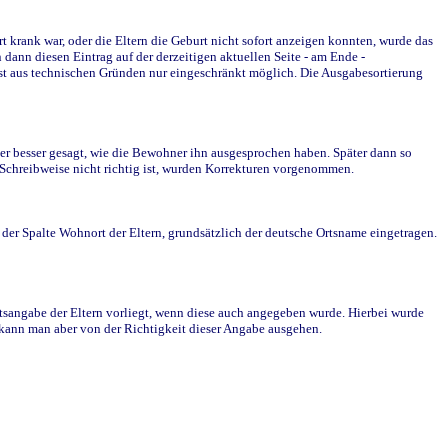
krank war, oder die Eltern die Geburt nicht sofort anzeigen konnten, wurde das
ann diesen Eintrag auf der derzeitigen aktuellen Seite - am Ende -
st aus technischen Gründen nur eingeschränkt möglich. Die Ausgabesortierung
r besser gesagt, wie die Bewohner ihn ausgesprochen haben. Später dann so
e Schreibweise nicht richtig ist, wurden Korrekturen vorgenommen.
r Spalte Wohnort der Eltern, grundsätzlich der deutsche Ortsname eingetragen.
rtsangabe der Eltern vorliegt, wenn diese auch angegeben wurde. Hierbei wurde
d kann man aber von der Richtigkeit dieser Angabe ausgehen.