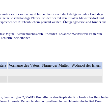
ehörten zu der weit ausgedehnten Pfarrei auch die Filialgemeinden Doderlage
ine neue selbständige Pfarrei Freudenfier mit den Filialen Klawittersdorf und
 entsprechenden Kirchenbüchern gesucht werden. Übergangsweise sind Kinder aus
des Original-Kirchenbuches erstellt worden. Erkannte zweifelsfreie Fehler im
Fehlerfreiheit erhoben.
ters
Vorname des Vaters
Name der Mutter
Wohnort der Eltern
in, Seminarryjna 2, 75-817 Koszalin. Je eine Kopie des Kirchenbuches liegt in der
en. Hinweis: Derzeit ist das Fotografieren in der Heimatstube in Bad Essen