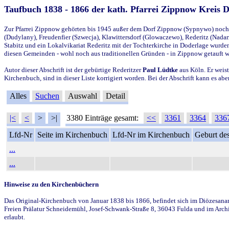
Taufbuch 1838 - 1866 der kath. Pfarrei Zippnow Kreis 
Zur Pfarrei Zippnow gehörten bis 1945 außer dem Dorf Zippnow (Sypnywo) noch d
(Dudylany), Freudenfier (Szwecja), Klawittersdorf (Glowaczewo), Rederitz (Nadarz
Stabitz und ein Lokalvikariat Rederitz mit der Tochterkirche in Doderlage wurd
diesen Gemeinden - wohl noch aus traditionellen Gründen - in Zippnow getauft 
Autor dieser Abschrift ist der gebürtige Rederitzer
Paul Lüdtke
aus Köln. Er weist
Kirchenbuch, sind in dieser Liste korrigiert worden. Bei der Abschrift kann es 
Alles
Suchen
Auswahl
Detail
|<
<
>
>|
3380 Einträge gesamt:
<<
3361
3364
336
Lfd-Nr
Seite im Kirchenbuch
Lfd-Nr im Kirchenbuch
Geburt des
...
...
Hinweise zu den Kirchenbüchern
Das Original-Kirchenbuch von Januar 1838 bis 1866, befindet sich im Diözesanarch
Freien Prälatur Schneidemühl, Josef-Schwank-Straße 8, 36043 Fulda und im Archi
erlaubt.