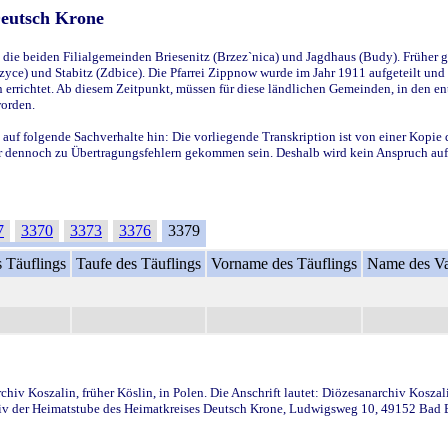
Deutsch Krone
ie beiden Filialgemeinden Briesenitz (Brzez`nica) und Jagdhaus (Budy). Früher g
yce) und Stabitz (Zdbice). Die Pfarrei Zippnow wurde im Jahr 1911 aufgeteilt und e
en errichtet. Ab diesem Zeitpunkt, müssen für diese ländlichen Gemeinden, in den
worden.
 auf folgende Sachverhalte hin: Die vorliegende Transkription ist von einer Kopie 
aber dennoch zu Übertragungsfehlern gekommen sein. Deshalb wird kein Anspruch auf 
7
3370
3373
3376
3379
 Täuflings
Taufe des Täuflings
Vorname des Täuflings
Name des Va
iv Koszalin, früher Köslin, in Polen. Die Anschrift lautet: Diözesanarchiv Koszal
v der Heimatstube des Heimatkreises Deutsch Krone, Ludwigsweg 10, 49152 Bad Ess