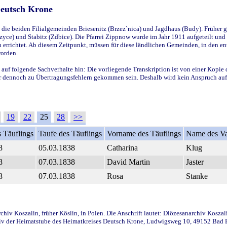
Deutsch Krone
ie beiden Filialgemeinden Briesenitz (Brzez`nica) und Jagdhaus (Budy). Früher g
yce) und Stabitz (Zdbice). Die Pfarrei Zippnow wurde im Jahr 1911 aufgeteilt und e
en errichtet. Ab diesem Zeitpunkt, müssen für diese ländlichen Gemeinden, in den
worden.
 auf folgende Sachverhalte hin: Die vorliegende Transkription ist von einer Kopie 
aber dennoch zu Übertragungsfehlern gekommen sein. Deshalb wird kein Anspruch auf 
19
22
25
28
>>
 Täuflings
Taufe des Täuflings
Vorname des Täuflings
Name des Va
8
05.03.1838
Catharina
Klug
8
07.03.1838
David Martin
Jaster
8
07.03.1838
Rosa
Stanke
iv Koszalin, früher Köslin, in Polen. Die Anschrift lautet: Diözesanarchiv Koszal
v der Heimatstube des Heimatkreises Deutsch Krone, Ludwigsweg 10, 49152 Bad Ess