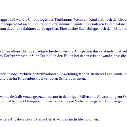
ggebend war die Chronologie des Taufdatums. Wenn ein Kind z.B. nach der Geburt 
rchenpersonal nicht unmittelbar vorgenommen wurde. In derartigen Fällen hat man d
raum davor und dahinter zu überprüfen. Eine exakte Suchabfrage nach dem Datum i
den offensichtlich so aufgeschrieben, wie die Amtsperson ihn verstanden hat, ode
n Dörfern war schließlich Dialekt. In den Fällen bei denen erkannt wurde, dass di
t, wobei mehrere Schreibvarianten Anwendung fanden. In dieser Liste wurde in de
n und den im Kirchenbuch verwendeten Schreibvarianten.
wurde deshalb vorausgesetzt, dass nur in derartigen Fällen eine Abweichung zur O
eshalb ist bei der Ortsangabe für den Taufpaten ein Vorbehalt gegeben. Überwiegen
weitere Angaben wie z. B. eine Heirat, wurden nicht übernommen.