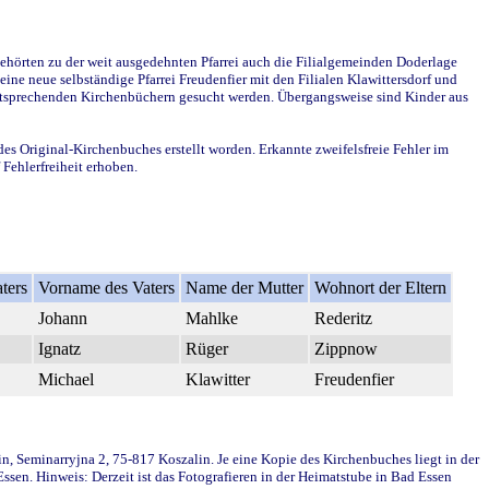
ehörten zu der weit ausgedehnten Pfarrei auch die Filialgemeinden Doderlage
ine neue selbständige Pfarrei Freudenfier mit den Filialen Klawittersdorf und
 entsprechenden Kirchenbüchern gesucht werden. Übergangsweise sind Kinder aus
des Original-Kirchenbuches erstellt worden. Erkannte zweifelsfreie Fehler im
Fehlerfreiheit erhoben.
ters
Vorname des Vaters
Name der Mutter
Wohnort der Eltern
Johann
Mahlke
Rederitz
Ignatz
Rüger
Zippnow
Michael
Klawitter
Freudenfier
in, Seminarryjna 2, 75-817 Koszalin. Je eine Kopie des Kirchenbuches liegt in der
en. Hinweis: Derzeit ist das Fotografieren in der Heimatstube in Bad Essen