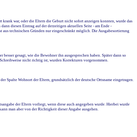
krank war, oder die Eltern die Geburt nicht sofort anzeigen konnten, wurde das
ann diesen Eintrag auf der derzeitigen aktuellen Seite - am Ende -
st aus technischen Gründen nur eingeschränkt möglich. Die Ausgabesortierung
r besser gesagt, wie die Bewohner ihn ausgesprochen haben. Später dann so
e Schreibweise nicht richtig ist, wurden Korrekturen vorgenommen.
r Spalte Wohnort der Eltern, grundsätzlich der deutsche Ortsname eingetragen.
rtsangabe der Eltern vorliegt, wenn diese auch angegeben wurde. Hierbei wurde
d kann man aber von der Richtigkeit dieser Angabe ausgehen.