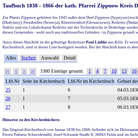
Taufbuch 1838 - 1866 der kath. Pfarrei Zippnow Kreis 
Zur Pfarrei Zippnow gehörten bis 1945 außer dem Dorf Zippnow (Sypnywo) noch d
(Dudylany), Freudenfier (Szwecja), Klawittersdorf (Glowaczewo), Rederitz (Nadarz
Stabitz und ein Lokalvikariat Rederitz mit der Tochterkirche in Doderlage wurd
diesen Gemeinden - wohl noch aus traditionellen Gründen - in Zippnow getauft 
Autor dieser Abschrift ist der gebürtige Rederitzer
Paul Lüdtke
aus Köln. Er weist
Kirchenbuch, sind in dieser Liste korrigiert worden. Bei der Abschrift kann es 
Alles
Suchen
Auswahl
Detail
|<
<
>
>|
3380 Einträge gesamt:
1
4
7
10
13
16
Lfd-Nr
Seite im Kirchenbuch
Lfd-Nr im Kirchenbuch
Geburt des
25
1
6
04.03.183
26
1
7
05.03.183
27
1
8
06.03.183
Hinweise zu den Kirchenbüchern
Das Original-Kirchenbuch von Januar 1838 bis 1866, befindet sich im Diözesanarch
Freien Prälatur Schneidemühl, Josef-Schwank-Straße 8, 36043 Fulda und im Archi