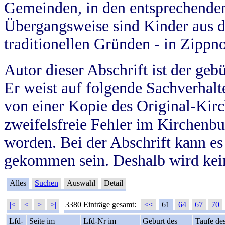
Gemeinden, in den entsprechende
Übergangsweise sind Kinder aus 
traditionellen Gründen - in Zippn
Autor dieser Abschrift ist der geb
Er weist auf folgende Sachverhalte
von einer Kopie des Original-Kirc
zweifelsfreie Fehler im Kirchenbuc
worden. Bei der Abschrift kann e
gekommen sein. Deshalb wird kein
Alles
Suchen
Auswahl
Detail
|<
<
>
>|
3380 Einträge gesamt:
<<
61
64
67
70
Lfd-
Seite im
Lfd-Nr im
Geburt des
Taufe de