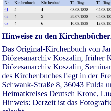
Nr
Kirchenbuch
Kirchenbuch
Täuflings
Täufling
61
4
4
03.08.1838
04.08.18
62
4
5
29.07.1838
05.08.18
63
4
6
10.08.1838
12.08.18
Hinweise zu den Kirchenbücher
Das Original-Kirchenbuch von Jan
Diözesanarchiv Koszalin, früher Kö
Diözesanarchiv Koszalin, Seminar
des Kirchenbuches liegt in der Fr
Schwank-Straße 8, 36043 Fulda u
Heimatkreises Deutsch Krone, Lu
Hinweis: Derzeit ist das Fotograf