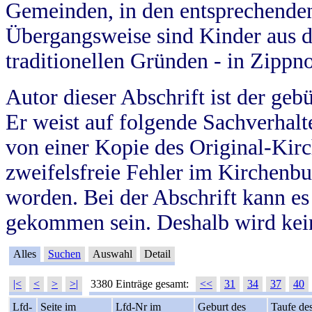
Gemeinden, in den entsprechende
Übergangsweise sind Kinder aus 
traditionellen Gründen - in Zippn
Autor dieser Abschrift ist der geb
Er weist auf folgende Sachverhalte
von einer Kopie des Original-Kirc
zweifelsfreie Fehler im Kirchenbuc
worden. Bei der Abschrift kann e
gekommen sein. Deshalb wird kein
Alles
Suchen
Auswahl
Detail
|<
<
>
>|
3380 Einträge gesamt:
<<
31
34
37
40
Lfd-
Seite im
Lfd-Nr im
Geburt des
Taufe de