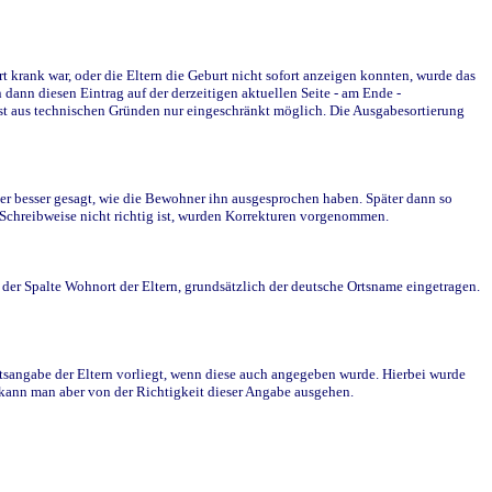
krank war, oder die Eltern die Geburt nicht sofort anzeigen konnten, wurde das
ann diesen Eintrag auf der derzeitigen aktuellen Seite - am Ende -
st aus technischen Gründen nur eingeschränkt möglich. Die Ausgabesortierung
r besser gesagt, wie die Bewohner ihn ausgesprochen haben. Später dann so
e Schreibweise nicht richtig ist, wurden Korrekturen vorgenommen.
r Spalte Wohnort der Eltern, grundsätzlich der deutsche Ortsname eingetragen.
rtsangabe der Eltern vorliegt, wenn diese auch angegeben wurde. Hierbei wurde
d kann man aber von der Richtigkeit dieser Angabe ausgehen.