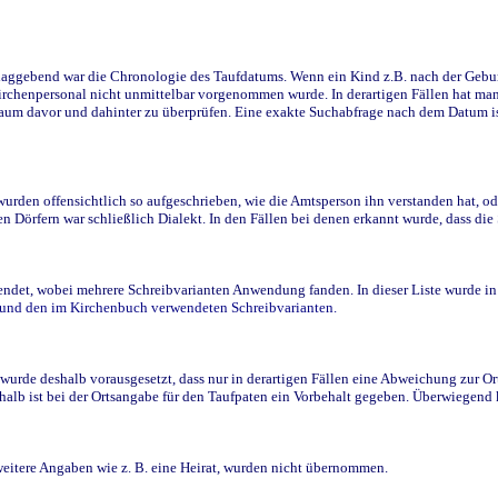
ggebend war die Chronologie des Taufdatums. Wenn ein Kind z.B. nach der Geburt 
rchenpersonal nicht unmittelbar vorgenommen wurde. In derartigen Fällen hat man d
raum davor und dahinter zu überprüfen. Eine exakte Suchabfrage nach dem Datum i
den offensichtlich so aufgeschrieben, wie die Amtsperson ihn verstanden hat, ode
n Dörfern war schließlich Dialekt. In den Fällen bei denen erkannt wurde, dass di
t, wobei mehrere Schreibvarianten Anwendung fanden. In dieser Liste wurde in de
n und den im Kirchenbuch verwendeten Schreibvarianten.
wurde deshalb vorausgesetzt, dass nur in derartigen Fällen eine Abweichung zur O
eshalb ist bei der Ortsangabe für den Taufpaten ein Vorbehalt gegeben. Überwiegen
weitere Angaben wie z. B. eine Heirat, wurden nicht übernommen.