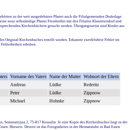
ehörten zu der weit ausgedehnten Pfarrei auch die Filialgemeinden Doderlage
ine neue selbständige Pfarrei Freudenfier mit den Filialen Klawittersdorf und
 entsprechenden Kirchenbüchern gesucht werden. Übergangsweise sind Kinder aus
des Original-Kirchenbuches erstellt worden. Erkannte zweifelsfreie Fehler im
Fehlerfreiheit erhoben.
ters
Vorname des Vaters
Name der Mutter
Wohnort der Eltern
Andreas
Lüdke
Rederitz
Peter
Lüdke
Zippnow
Michael
Hohnke
Zippnow
in, Seminarryjna 2, 75-817 Koszalin. Je eine Kopie des Kirchenbuches liegt in der
en. Hinweis: Derzeit ist das Fotografieren in der Heimatstube in Bad Essen