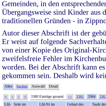
Gemeinden, in den entsprechende
Übergangsweise sind Kinder aus 
traditionellen Gründen - in Zippn
Autor dieser Abschrift ist der geb
Er weist auf folgende Sachverhalte
von einer Kopie des Original-Kirc
zweifelsfreie Fehler im Kirchenbuc
worden. Bei der Abschrift kann e
gekommen sein. Deshalb wird kein
Alles
Suchen
Auswahl
Detail
|<
<
>
>|
3380 Einträge gesamt:
<<
3361
3364
336
Lfd-
Seite im
Lfd-Nr im
Geburt des
Taufe de