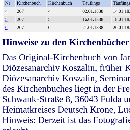
Nr
Kirchenbuch
Kirchenbuch
Täuflings
Täufling
4
267
4
02.01.1838
14.01.18
5
267
5
16.01.1838
18.01.18
6
267
6
21.01.1838
26.01.18
Hinweise zu den Kirchenbücher
Das Original-Kirchenbuch von Jan
Diözesanarchiv Koszalin, früher Kö
Diözesanarchiv Koszalin, Seminar
des Kirchenbuches liegt in der Fr
Schwank-Straße 8, 36043 Fulda u
Heimatkreises Deutsch Krone, Lu
Hinweis: Derzeit ist das Fotograf