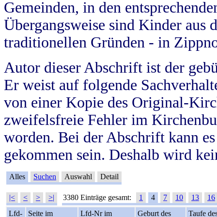
Gemeinden, in den entsprechende
Übergangsweise sind Kinder aus 
traditionellen Gründen - in Zippn
Autor dieser Abschrift ist der geb
Er weist auf folgende Sachverhalte
von einer Kopie des Original-Kirc
zweifelsfreie Fehler im Kirchenbuc
worden. Bei der Abschrift kann e
gekommen sein. Deshalb wird kein
Alles
Suchen
Auswahl
Detail
|<
<
>
>|
3380 Einträge gesamt:
1
4
7
10
13
16
Lfd-
Seite im
Lfd-Nr im
Geburt des
Taufe de