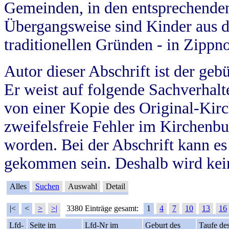
Gemeinden, in den entsprechende
Übergangsweise sind Kinder aus 
traditionellen Gründen - in Zippn
Autor dieser Abschrift ist der geb
Er weist auf folgende Sachverhalte
von einer Kopie des Original-Kirc
zweifelsfreie Fehler im Kirchenbuc
worden. Bei der Abschrift kann e
gekommen sein. Deshalb wird kein
Alles
Suchen
Auswahl
Detail
|<
<
>
>|
3380 Einträge gesamt:
1
4
7
10
13
16
Lfd-
Seite im
Lfd-Nr im
Geburt des
Taufe de