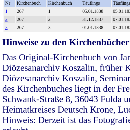
Nr
Kirchenbuch
Kirchenbuch
Täuflings
Täufling
1
267
1
05.01.1838
05.01.18
2
267
2
31.12.1837
07.01.18
3
267
3
01.01.1838
07.01.18
Hinweise zu den Kirchenbücher
Das Original-Kirchenbuch von Jan
Diözesanarchiv Koszalin, früher Kö
Diözesanarchiv Koszalin, Seminar
des Kirchenbuches liegt in der Fr
Schwank-Straße 8, 36043 Fulda u
Heimatkreises Deutsch Krone, Lu
Hinweis: Derzeit ist das Fotograf