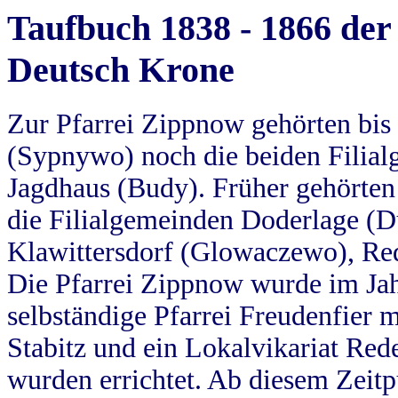
Taufbuch 1838 - 1866 der
Deutsch Krone
Zur Pfarrei Zippnow gehörten bi
(Sypnywo) noch die beiden Filial
Jagdhaus (Budy). Früher gehörten 
die Filialgemeinden Doderlage (D
Klawittersdorf (Glowaczewo), Red
Die Pfarrei Zippnow wurde im Jah
selbständige Pfarrei Freudenfier m
Stabitz und ein Lokalvikariat Red
wurden errichtet. Ab diesem Zeitp