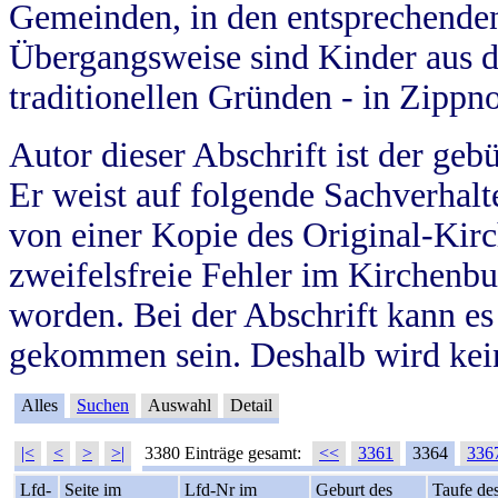
Gemeinden, in den entsprechende
Übergangsweise sind Kinder aus 
traditionellen Gründen - in Zippn
Autor dieser Abschrift ist der geb
Er weist auf folgende Sachverhalte
von einer Kopie des Original-Kirc
zweifelsfreie Fehler im Kirchenbuc
worden. Bei der Abschrift kann e
gekommen sein. Deshalb wird kein
Alles
Suchen
Auswahl
Detail
|<
<
>
>|
3380 Einträge gesamt:
<<
3361
3364
336
Lfd-
Seite im
Lfd-Nr im
Geburt des
Taufe de