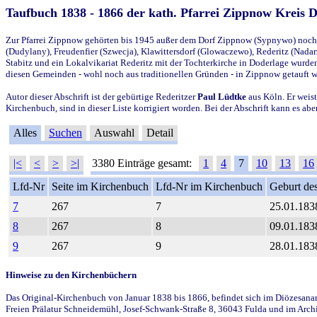
Taufbuch 1838 - 1866 der kath. Pfarrei Zippnow Kreis 
Zur Pfarrei Zippnow gehörten bis 1945 außer dem Dorf Zippnow (Sypnywo) noch d
(Dudylany), Freudenfier (Szwecja), Klawittersdorf (Glowaczewo), Rederitz (Nadarz
Stabitz und ein Lokalvikariat Rederitz mit der Tochterkirche in Doderlage wurd
diesen Gemeinden - wohl noch aus traditionellen Gründen - in Zippnow getauft 
Autor dieser Abschrift ist der gebürtige Rederitzer
Paul Lüdtke
aus Köln. Er weist
Kirchenbuch, sind in dieser Liste korrigiert worden. Bei der Abschrift kann es 
Alles
Suchen
Auswahl
Detail
|<
<
>
>|
3380 Einträge gesamt:
1
4
7
10
13
16
Lfd-Nr
Seite im Kirchenbuch
Lfd-Nr im Kirchenbuch
Geburt des
7
267
7
25.01.183
8
267
8
09.01.183
9
267
9
28.01.183
Hinweise zu den Kirchenbüchern
Das Original-Kirchenbuch von Januar 1838 bis 1866, befindet sich im Diözesanarch
Freien Prälatur Schneidemühl, Josef-Schwank-Straße 8, 36043 Fulda und im Archi