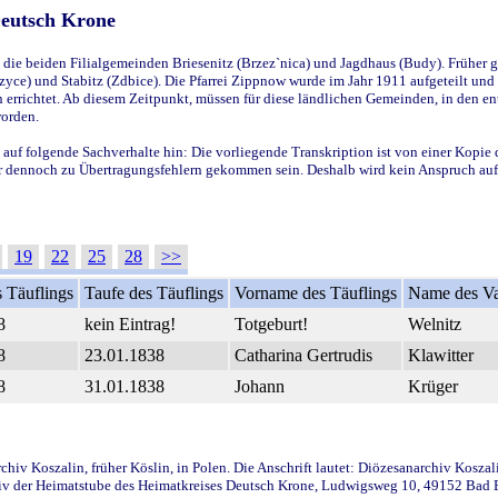
Deutsch Krone
ie beiden Filialgemeinden Briesenitz (Brzez`nica) und Jagdhaus (Budy). Früher g
yce) und Stabitz (Zdbice). Die Pfarrei Zippnow wurde im Jahr 1911 aufgeteilt und e
en errichtet. Ab diesem Zeitpunkt, müssen für diese ländlichen Gemeinden, in den
worden.
 auf folgende Sachverhalte hin: Die vorliegende Transkription ist von einer Kopie 
aber dennoch zu Übertragungsfehlern gekommen sein. Deshalb wird kein Anspruch auf 
19
22
25
28
>>
 Täuflings
Taufe des Täuflings
Vorname des Täuflings
Name des Va
8
kein Eintrag!
Totgeburt!
Welnitz
8
23.01.1838
Catharina Gertrudis
Klawitter
8
31.01.1838
Johann
Krüger
iv Koszalin, früher Köslin, in Polen. Die Anschrift lautet: Diözesanarchiv Koszal
v der Heimatstube des Heimatkreises Deutsch Krone, Ludwigsweg 10, 49152 Bad Ess