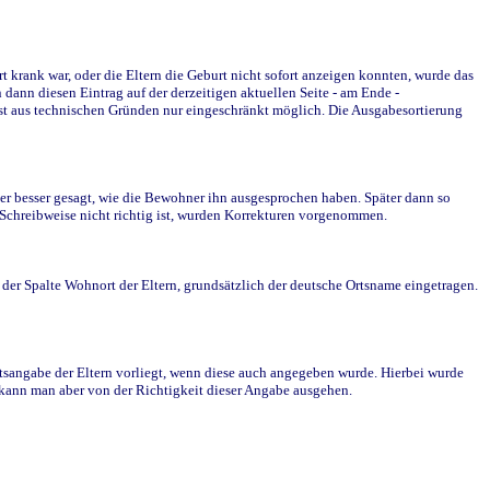
krank war, oder die Eltern die Geburt nicht sofort anzeigen konnten, wurde das
ann diesen Eintrag auf der derzeitigen aktuellen Seite - am Ende -
st aus technischen Gründen nur eingeschränkt möglich. Die Ausgabesortierung
r besser gesagt, wie die Bewohner ihn ausgesprochen haben. Später dann so
e Schreibweise nicht richtig ist, wurden Korrekturen vorgenommen.
r Spalte Wohnort der Eltern, grundsätzlich der deutsche Ortsname eingetragen.
rtsangabe der Eltern vorliegt, wenn diese auch angegeben wurde. Hierbei wurde
d kann man aber von der Richtigkeit dieser Angabe ausgehen.