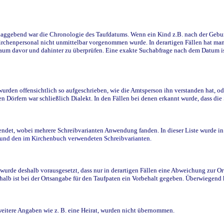
ggebend war die Chronologie des Taufdatums. Wenn ein Kind z.B. nach der Geburt 
rchenpersonal nicht unmittelbar vorgenommen wurde. In derartigen Fällen hat man d
raum davor und dahinter zu überprüfen. Eine exakte Suchabfrage nach dem Datum i
den offensichtlich so aufgeschrieben, wie die Amtsperson ihn verstanden hat, ode
n Dörfern war schließlich Dialekt. In den Fällen bei denen erkannt wurde, dass di
t, wobei mehrere Schreibvarianten Anwendung fanden. In dieser Liste wurde in de
n und den im Kirchenbuch verwendeten Schreibvarianten.
wurde deshalb vorausgesetzt, dass nur in derartigen Fällen eine Abweichung zur O
eshalb ist bei der Ortsangabe für den Taufpaten ein Vorbehalt gegeben. Überwiegen
weitere Angaben wie z. B. eine Heirat, wurden nicht übernommen.