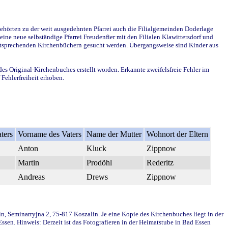
ehörten zu der weit ausgedehnten Pfarrei auch die Filialgemeinden Doderlage
ine neue selbständige Pfarrei Freudenfier mit den Filialen Klawittersdorf und
 entsprechenden Kirchenbüchern gesucht werden. Übergangsweise sind Kinder aus
des Original-Kirchenbuches erstellt worden. Erkannte zweifelsfreie Fehler im
Fehlerfreiheit erhoben.
ters
Vorname des Vaters
Name der Mutter
Wohnort der Eltern
Anton
Kluck
Zippnow
Martin
Prodöhl
Rederitz
Andreas
Drews
Zippnow
in, Seminarryjna 2, 75-817 Koszalin. Je eine Kopie des Kirchenbuches liegt in der
en. Hinweis: Derzeit ist das Fotografieren in der Heimatstube in Bad Essen