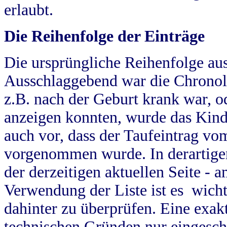
erlaubt.
Die Reihenfolge der Einträge
Die ursprüngliche Reihenfolge au
Ausschlaggebend war die Chronol
z.B. nach der Geburt krank war, od
anzeigen konnten, wurde das Kind
auch vor, dass der Taufeintrag vo
vorgenommen wurde. In derartigen
der derzeitigen aktuellen Seite -
Verwendung der Liste ist es wich
dahinter zu überprüfen. Eine exa
technischen Gründen nur eingesch