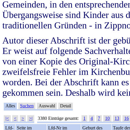
Gemeinden, in den entsprechende
Übergangsweise sind Kinder aus 
traditionellen Gründen - in Zippn
Autor dieser Abschrift ist der geb
Er weist auf folgende Sachverhalte
von einer Kopie des Original-Kirc
zweifelsfreie Fehler im Kirchenbuc
worden. Bei der Abschrift kann e
gekommen sein. Deshalb wird kein
Alles
Suchen
Auswahl
Detail
|<
<
>
>|
3380 Einträge gesamt:
1
4
7
10
13
16
Lfd-
Seite im
Lfd-Nr im
Geburt des
Taufe de