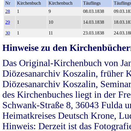
Nr
Kirchenbuch
Kirchenbuch
Täuflings
Täufling
28
1
9
08.03.1838
09.03.18
29
1
10
14.03.1838
18.03.18
30
1
11
23.03.1838
24.03.18
Hinweise zu den Kirchenbücher
Das Original-Kirchenbuch von Jan
Diözesanarchiv Koszalin, früher Kö
Diözesanarchiv Koszalin, Seminar
des Kirchenbuches liegt in der Fr
Schwank-Straße 8, 36043 Fulda u
Heimatkreises Deutsch Krone, Lu
Hinweis: Derzeit ist das Fotograf