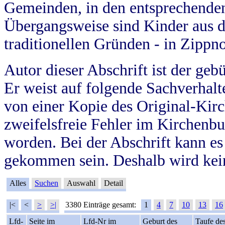
Gemeinden, in den entsprechende
Übergangsweise sind Kinder aus 
traditionellen Gründen - in Zippn
Autor dieser Abschrift ist der geb
Er weist auf folgende Sachverhalte
von einer Kopie des Original-Kirc
zweifelsfreie Fehler im Kirchenbuc
worden. Bei der Abschrift kann e
gekommen sein. Deshalb wird kein
Alles
Suchen
Auswahl
Detail
|<
<
>
>|
3380 Einträge gesamt:
1
4
7
10
13
16
Lfd-
Seite im
Lfd-Nr im
Geburt des
Taufe de