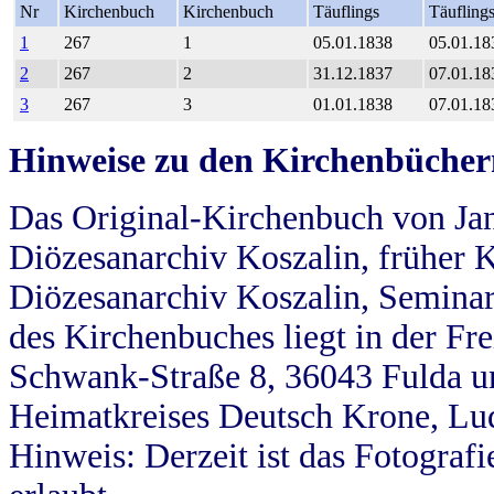
Nr
Kirchenbuch
Kirchenbuch
Täuflings
Täufling
1
267
1
05.01.1838
05.01.18
2
267
2
31.12.1837
07.01.18
3
267
3
01.01.1838
07.01.18
Hinweise zu den Kirchenbücher
Das Original-Kirchenbuch von Jan
Diözesanarchiv Koszalin, früher Kö
Diözesanarchiv Koszalin, Seminar
des Kirchenbuches liegt in der Fr
Schwank-Straße 8, 36043 Fulda u
Heimatkreises Deutsch Krone, Lu
Hinweis: Derzeit ist das Fotograf