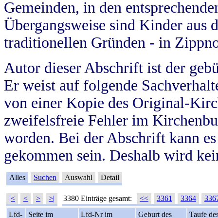
Gemeinden, in den entsprechende
Übergangsweise sind Kinder aus 
traditionellen Gründen - in Zippn
Autor dieser Abschrift ist der geb
Er weist auf folgende Sachverhalte
von einer Kopie des Original-Kirc
zweifelsfreie Fehler im Kirchenbuc
worden. Bei der Abschrift kann e
gekommen sein. Deshalb wird kein
Alles
Suchen
Auswahl
Detail
|<
<
>
>|
3380 Einträge gesamt:
<<
3361
3364
336
Lfd-
Seite im
Lfd-Nr im
Geburt des
Taufe de