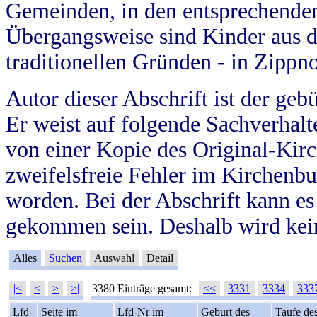
Gemeinden, in den entsprechende
Übergangsweise sind Kinder aus 
traditionellen Gründen - in Zippn
Autor dieser Abschrift ist der geb
Er weist auf folgende Sachverhalte
von einer Kopie des Original-Kirc
zweifelsfreie Fehler im Kirchenbuc
worden. Bei der Abschrift kann e
gekommen sein. Deshalb wird kein
Alles
Suchen
Auswahl
Detail
|<
<
>
>|
3380 Einträge gesamt:
<<
3331
3334
333
Lfd-
Seite im
Lfd-Nr im
Geburt des
Taufe de