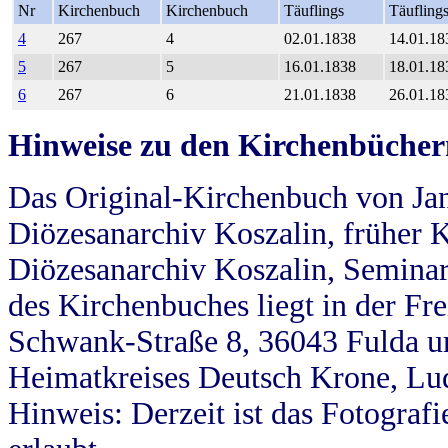
Nr
Kirchenbuch
Kirchenbuch
Täuflings
Täufling
4
267
4
02.01.1838
14.01.18
5
267
5
16.01.1838
18.01.18
6
267
6
21.01.1838
26.01.18
Hinweise zu den Kirchenbücher
Das Original-Kirchenbuch von Jan
Diözesanarchiv Koszalin, früher Kö
Diözesanarchiv Koszalin, Seminar
des Kirchenbuches liegt in der Fr
Schwank-Straße 8, 36043 Fulda u
Heimatkreises Deutsch Krone, Lu
Hinweis: Derzeit ist das Fotograf