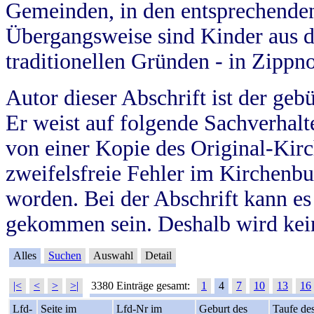
Gemeinden, in den entsprechende
Übergangsweise sind Kinder aus 
traditionellen Gründen - in Zippn
Autor dieser Abschrift ist der geb
Er weist auf folgende Sachverhalte
von einer Kopie des Original-Kirc
zweifelsfreie Fehler im Kirchenbuc
worden. Bei der Abschrift kann e
gekommen sein. Deshalb wird kein
Alles
Suchen
Auswahl
Detail
|<
<
>
>|
3380 Einträge gesamt:
1
4
7
10
13
16
Lfd-
Seite im
Lfd-Nr im
Geburt des
Taufe de