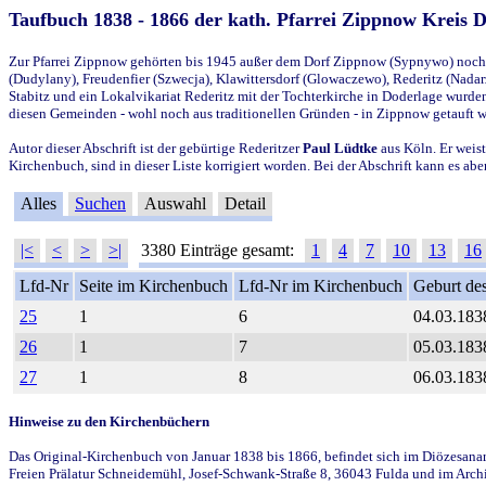
Taufbuch 1838 - 1866 der kath. Pfarrei Zippnow Kreis 
Zur Pfarrei Zippnow gehörten bis 1945 außer dem Dorf Zippnow (Sypnywo) noch d
(Dudylany), Freudenfier (Szwecja), Klawittersdorf (Glowaczewo), Rederitz (Nadarz
Stabitz und ein Lokalvikariat Rederitz mit der Tochterkirche in Doderlage wurd
diesen Gemeinden - wohl noch aus traditionellen Gründen - in Zippnow getauft 
Autor dieser Abschrift ist der gebürtige Rederitzer
Paul Lüdtke
aus Köln. Er weist
Kirchenbuch, sind in dieser Liste korrigiert worden. Bei der Abschrift kann es 
Alles
Suchen
Auswahl
Detail
|<
<
>
>|
3380 Einträge gesamt:
1
4
7
10
13
16
Lfd-Nr
Seite im Kirchenbuch
Lfd-Nr im Kirchenbuch
Geburt des
25
1
6
04.03.183
26
1
7
05.03.183
27
1
8
06.03.183
Hinweise zu den Kirchenbüchern
Das Original-Kirchenbuch von Januar 1838 bis 1866, befindet sich im Diözesanarch
Freien Prälatur Schneidemühl, Josef-Schwank-Straße 8, 36043 Fulda und im Archi