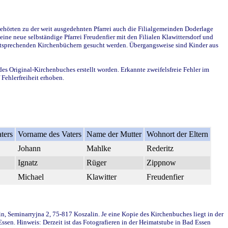
ehörten zu der weit ausgedehnten Pfarrei auch die Filialgemeinden Doderlage
ine neue selbständige Pfarrei Freudenfier mit den Filialen Klawittersdorf und
 entsprechenden Kirchenbüchern gesucht werden. Übergangsweise sind Kinder aus
des Original-Kirchenbuches erstellt worden. Erkannte zweifelsfreie Fehler im
Fehlerfreiheit erhoben.
ters
Vorname des Vaters
Name der Mutter
Wohnort der Eltern
Johann
Mahlke
Rederitz
Ignatz
Rüger
Zippnow
Michael
Klawitter
Freudenfier
in, Seminarryjna 2, 75-817 Koszalin. Je eine Kopie des Kirchenbuches liegt in der
en. Hinweis: Derzeit ist das Fotografieren in der Heimatstube in Bad Essen