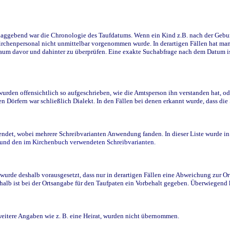
ggebend war die Chronologie des Taufdatums. Wenn ein Kind z.B. nach der Geburt 
rchenpersonal nicht unmittelbar vorgenommen wurde. In derartigen Fällen hat man d
raum davor und dahinter zu überprüfen. Eine exakte Suchabfrage nach dem Datum i
den offensichtlich so aufgeschrieben, wie die Amtsperson ihn verstanden hat, ode
n Dörfern war schließlich Dialekt. In den Fällen bei denen erkannt wurde, dass di
t, wobei mehrere Schreibvarianten Anwendung fanden. In dieser Liste wurde in de
n und den im Kirchenbuch verwendeten Schreibvarianten.
wurde deshalb vorausgesetzt, dass nur in derartigen Fällen eine Abweichung zur O
eshalb ist bei der Ortsangabe für den Taufpaten ein Vorbehalt gegeben. Überwiegen
weitere Angaben wie z. B. eine Heirat, wurden nicht übernommen.