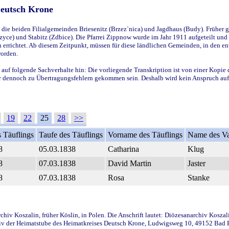
Deutsch Krone
ie beiden Filialgemeinden Briesenitz (Brzez`nica) und Jagdhaus (Budy). Früher g
yce) und Stabitz (Zdbice). Die Pfarrei Zippnow wurde im Jahr 1911 aufgeteilt und e
en errichtet. Ab diesem Zeitpunkt, müssen für diese ländlichen Gemeinden, in den
worden.
 auf folgende Sachverhalte hin: Die vorliegende Transkription ist von einer Kopie 
aber dennoch zu Übertragungsfehlern gekommen sein. Deshalb wird kein Anspruch auf 
19
22
25
28
>>
 Täuflings
Taufe des Täuflings
Vorname des Täuflings
Name des Va
8
05.03.1838
Catharina
Klug
8
07.03.1838
David Martin
Jaster
8
07.03.1838
Rosa
Stanke
iv Koszalin, früher Köslin, in Polen. Die Anschrift lautet: Diözesanarchiv Koszal
v der Heimatstube des Heimatkreises Deutsch Krone, Ludwigsweg 10, 49152 Bad Ess