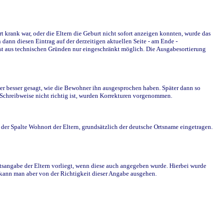
krank war, oder die Eltern die Geburt nicht sofort anzeigen konnten, wurde das
ann diesen Eintrag auf der derzeitigen aktuellen Seite - am Ende -
st aus technischen Gründen nur eingeschränkt möglich. Die Ausgabesortierung
r besser gesagt, wie die Bewohner ihn ausgesprochen haben. Später dann so
e Schreibweise nicht richtig ist, wurden Korrekturen vorgenommen.
r Spalte Wohnort der Eltern, grundsätzlich der deutsche Ortsname eingetragen.
rtsangabe der Eltern vorliegt, wenn diese auch angegeben wurde. Hierbei wurde
d kann man aber von der Richtigkeit dieser Angabe ausgehen.