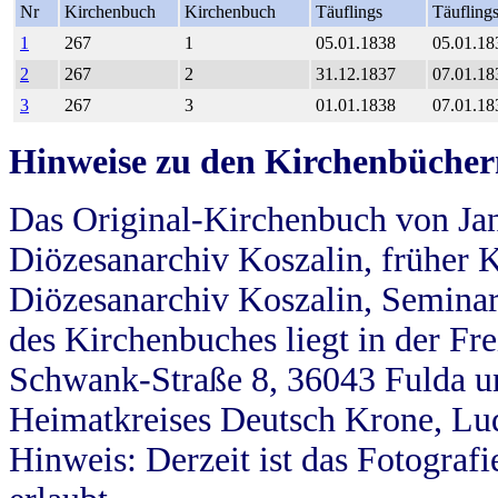
Nr
Kirchenbuch
Kirchenbuch
Täuflings
Täufling
1
267
1
05.01.1838
05.01.18
2
267
2
31.12.1837
07.01.18
3
267
3
01.01.1838
07.01.18
Hinweise zu den Kirchenbücher
Das Original-Kirchenbuch von Jan
Diözesanarchiv Koszalin, früher Kö
Diözesanarchiv Koszalin, Seminar
des Kirchenbuches liegt in der Fr
Schwank-Straße 8, 36043 Fulda u
Heimatkreises Deutsch Krone, Lu
Hinweis: Derzeit ist das Fotograf