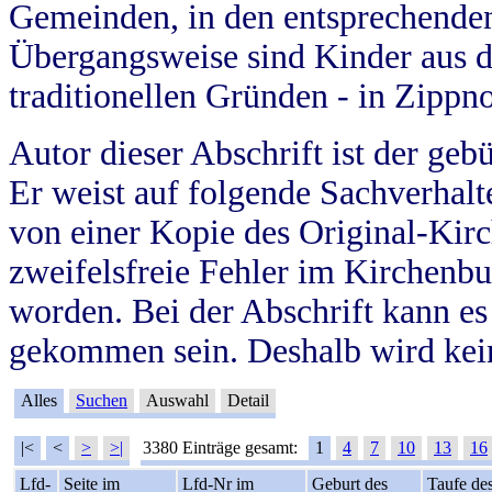
Gemeinden, in den entsprechende
Übergangsweise sind Kinder aus 
traditionellen Gründen - in Zippn
Autor dieser Abschrift ist der geb
Er weist auf folgende Sachverhalte
von einer Kopie des Original-Kirc
zweifelsfreie Fehler im Kirchenbuc
worden. Bei der Abschrift kann e
gekommen sein. Deshalb wird kein
Alles
Suchen
Auswahl
Detail
|<
<
>
>|
3380 Einträge gesamt:
1
4
7
10
13
16
Lfd-
Seite im
Lfd-Nr im
Geburt des
Taufe de