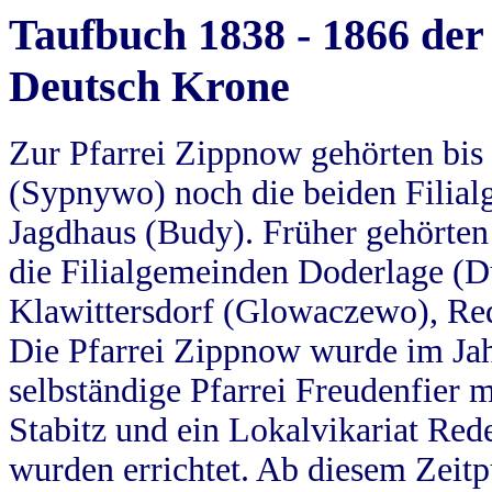
Taufbuch 1838 - 1866 der
Deutsch Krone
Zur Pfarrei Zippnow gehörten bi
(Sypnywo) noch die beiden Filial
Jagdhaus (Budy). Früher gehörten 
die Filialgemeinden Doderlage (D
Klawittersdorf (Glowaczewo), Red
Die Pfarrei Zippnow wurde im Jah
selbständige Pfarrei Freudenfier m
Stabitz und ein Lokalvikariat Red
wurden errichtet. Ab diesem Zeitp