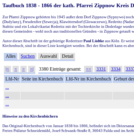
Taufbuch 1838 - 1866 der kath. Pfarrei Zippnow Kreis 
Zur Pfarrei Zippnow gehörten bis 1945 außer dem Dorf Zippnow (Sypnywo) noch d
(Dudylany), Freudenfier (Szwecja), Klawittersdorf (Glowaczewo), Rederitz (Nadarz
Stabitz und ein Lokalvikariat Rederitz mit der Tochterkirche in Doderlage wurd
diesen Gemeinden - wohl noch aus traditionellen Gründen - in Zippnow getauft 
Autor dieser Abschrift ist der gebürtige Rederitzer
Paul Lüdtke
aus Köln. Er weist
Kirchenbuch, sind in dieser Liste korrigiert worden. Bei der Abschrift kann es 
Alles
Suchen
Auswahl
Detail
|<
<
>
>|
3380 Einträge gesamt:
<<
3331
3334
333
Lfd-Nr
Seite im Kirchenbuch
Lfd-Nr im Kirchenbuch
Geburt des
...
...
...
Hinweise zu den Kirchenbüchern
Das Original-Kirchenbuch von Januar 1838 bis 1866, befindet sich im Diözesanarch
Freien Prälatur Schneidemühl, Josef-Schwank-Straße 8, 36043 Fulda und im Archi