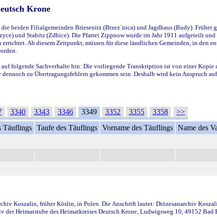
Deutsch Krone
ie beiden Filialgemeinden Briesenitz (Brzez`nica) und Jagdhaus (Budy). Früher g
yce) und Stabitz (Zdbice). Die Pfarrei Zippnow wurde im Jahr 1911 aufgeteilt und e
en errichtet. Ab diesem Zeitpunkt, müssen für diese ländlichen Gemeinden, in den
worden.
 auf folgende Sachverhalte hin: Die vorliegende Transkription ist von einer Kopie 
aber dennoch zu Übertragungsfehlern gekommen sein. Deshalb wird kein Anspruch auf 
7
3340
3343
3346
3349
3352
3355
3358
>>
 Täuflings
Taufe des Täuflings
Vorname des Täuflings
Name des Va
iv Koszalin, früher Köslin, in Polen. Die Anschrift lautet: Diözesanarchiv Koszal
v der Heimatstube des Heimatkreises Deutsch Krone, Ludwigsweg 10, 49152 Bad Ess