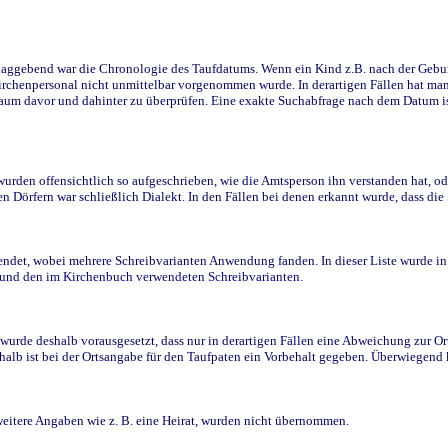
ggebend war die Chronologie des Taufdatums. Wenn ein Kind z.B. nach der Geburt 
rchenpersonal nicht unmittelbar vorgenommen wurde. In derartigen Fällen hat man d
raum davor und dahinter zu überprüfen. Eine exakte Suchabfrage nach dem Datum i
den offensichtlich so aufgeschrieben, wie die Amtsperson ihn verstanden hat, ode
n Dörfern war schließlich Dialekt. In den Fällen bei denen erkannt wurde, dass di
t, wobei mehrere Schreibvarianten Anwendung fanden. In dieser Liste wurde in de
n und den im Kirchenbuch verwendeten Schreibvarianten.
wurde deshalb vorausgesetzt, dass nur in derartigen Fällen eine Abweichung zur O
eshalb ist bei der Ortsangabe für den Taufpaten ein Vorbehalt gegeben. Überwiegen
weitere Angaben wie z. B. eine Heirat, wurden nicht übernommen.