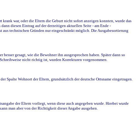
krank war, oder die Eltern die Geburt nicht sofort anzeigen konnten, wurde das
ann diesen Eintrag auf der derzeitigen aktuellen Seite - am Ende -
st aus technischen Gründen nur eingeschränkt möglich. Die Ausgabesortierung
r besser gesagt, wie die Bewohner ihn ausgesprochen haben. Später dann so
e Schreibweise nicht richtig ist, wurden Korrekturen vorgenommen.
r Spalte Wohnort der Eltern, grundsätzlich der deutsche Ortsname eingetragen.
rtsangabe der Eltern vorliegt, wenn diese auch angegeben wurde. Hierbei wurde
d kann man aber von der Richtigkeit dieser Angabe ausgehen.