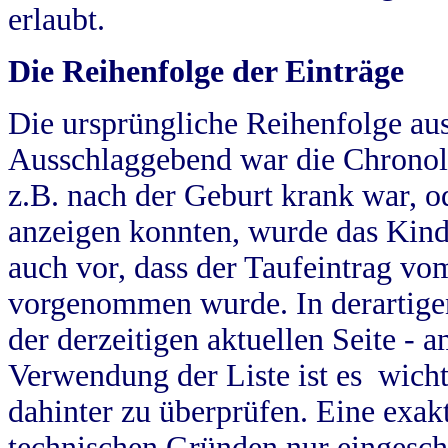
erlaubt.
Die Reihenfolge der Einträge
Die ursprüngliche Reihenfolge au
Ausschlaggebend war die Chronol
z.B. nach der Geburt krank war, od
anzeigen konnten, wurde das Kind
auch vor, dass der Taufeintrag vo
vorgenommen wurde. In derartigen
der derzeitigen aktuellen Seite -
Verwendung der Liste ist es wich
dahinter zu überprüfen. Eine exa
technischen Gründen nur eingesch