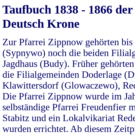
Taufbuch 1838 - 1866 der
Deutsch Krone
Zur Pfarrei Zippnow gehörten bi
(Sypnywo) noch die beiden Filial
Jagdhaus (Budy). Früher gehörten 
die Filialgemeinden Doderlage (D
Klawittersdorf (Glowaczewo), Red
Die Pfarrei Zippnow wurde im Jah
selbständige Pfarrei Freudenfier m
Stabitz und ein Lokalvikariat Red
wurden errichtet. Ab diesem Zeitp