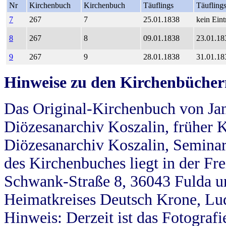
Nr
Kirchenbuch
Kirchenbuch
Täuflings
Täufling
7
267
7
25.01.1838
kein Eint
8
267
8
09.01.1838
23.01.18
9
267
9
28.01.1838
31.01.18
Hinweise zu den Kirchenbücher
Das Original-Kirchenbuch von Jan
Diözesanarchiv Koszalin, früher Kö
Diözesanarchiv Koszalin, Seminar
des Kirchenbuches liegt in der Fr
Schwank-Straße 8, 36043 Fulda u
Heimatkreises Deutsch Krone, Lu
Hinweis: Derzeit ist das Fotograf