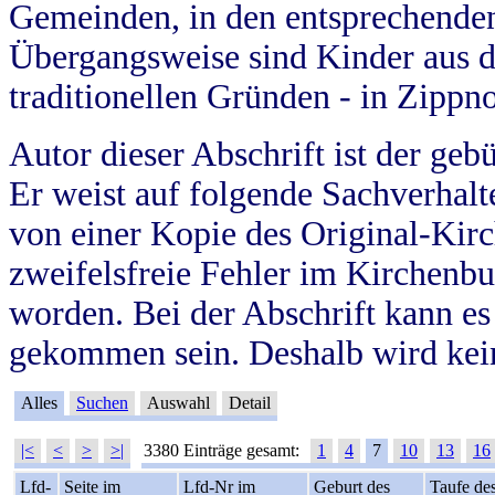
Gemeinden, in den entsprechende
Übergangsweise sind Kinder aus 
traditionellen Gründen - in Zippn
Autor dieser Abschrift ist der geb
Er weist auf folgende Sachverhalte
von einer Kopie des Original-Kirc
zweifelsfreie Fehler im Kirchenbuc
worden. Bei der Abschrift kann e
gekommen sein. Deshalb wird kein
Alles
Suchen
Auswahl
Detail
|<
<
>
>|
3380 Einträge gesamt:
1
4
7
10
13
16
Lfd-
Seite im
Lfd-Nr im
Geburt des
Taufe de