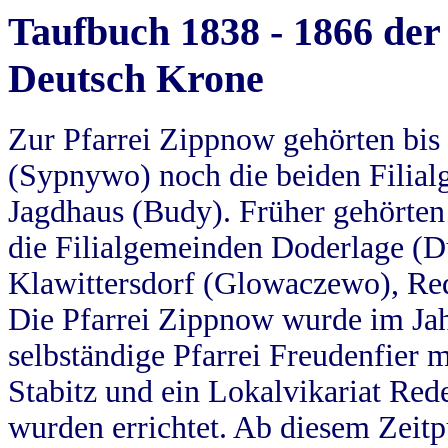
Taufbuch 1838 - 1866 der
Deutsch Krone
Zur Pfarrei Zippnow gehörten bi
(Sypnywo) noch die beiden Filial
Jagdhaus (Budy). Früher gehörten 
die Filialgemeinden Doderlage (D
Klawittersdorf (Glowaczewo), Red
Die Pfarrei Zippnow wurde im Jah
selbständige Pfarrei Freudenfier m
Stabitz und ein Lokalvikariat Red
wurden errichtet. Ab diesem Zeitp