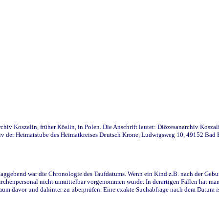
iv Koszalin, früher Köslin, in Polen. Die Anschrift lautet: Diözesanarchiv Koszal
v der Heimatstube des Heimatkreises Deutsch Krone, Ludwigsweg 10, 49152 Bad Ess
ggebend war die Chronologie des Taufdatums. Wenn ein Kind z.B. nach der Geburt 
rchenpersonal nicht unmittelbar vorgenommen wurde. In derartigen Fällen hat man d
raum davor und dahinter zu überprüfen. Eine exakte Suchabfrage nach dem Datum i