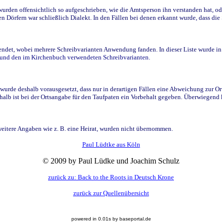
den offensichtlich so aufgeschrieben, wie die Amtsperson ihn verstanden hat, ode
n Dörfern war schließlich Dialekt. In den Fällen bei denen erkannt wurde, dass di
t, wobei mehrere Schreibvarianten Anwendung fanden. In dieser Liste wurde in de
n und den im Kirchenbuch verwendeten Schreibvarianten.
wurde deshalb vorausgesetzt, dass nur in derartigen Fällen eine Abweichung zur O
eshalb ist bei der Ortsangabe für den Taufpaten ein Vorbehalt gegeben. Überwiegen
weitere Angaben wie z. B. eine Heirat, wurden nicht übernommen.
Paul Lüdtke aus Köln
© 2009 by Paul Lüdke und Joachim Schulz
zurück zu: Back to the Roots in Deutsch Krone
zurück zur Quellenübersicht
powered in 0.01s by baseportal.de