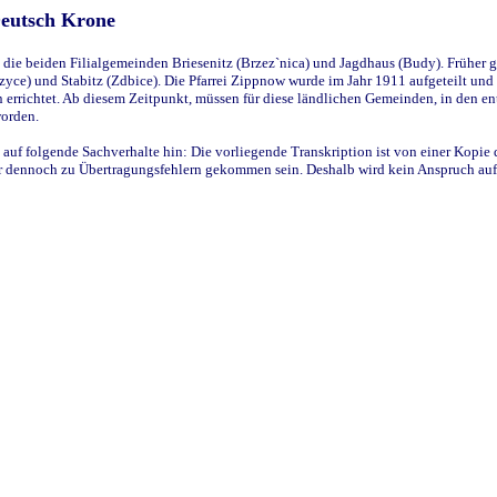
Deutsch Krone
ie beiden Filialgemeinden Briesenitz (Brzez`nica) und Jagdhaus (Budy). Früher g
yce) und Stabitz (Zdbice). Die Pfarrei Zippnow wurde im Jahr 1911 aufgeteilt und e
en errichtet. Ab diesem Zeitpunkt, müssen für diese ländlichen Gemeinden, in den
worden.
 auf folgende Sachverhalte hin: Die vorliegende Transkription ist von einer Kopie 
aber dennoch zu Übertragungsfehlern gekommen sein. Deshalb wird kein Anspruch auf 