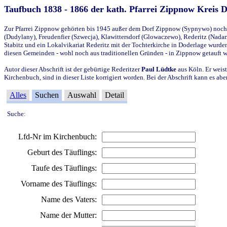
Taufbuch 1838 - 1866 der kath. Pfarrei Zippnow Kreis 
Zur Pfarrei Zippnow gehörten bis 1945 außer dem Dorf Zippnow (Sypnywo) noch d
(Dudylany), Freudenfier (Szwecja), Klawittersdorf (Glowaczewo), Rederitz (Nadarz
Stabitz und ein Lokalvikariat Rederitz mit der Tochterkirche in Doderlage wurd
diesen Gemeinden - wohl noch aus traditionellen Gründen - in Zippnow getauft 
Autor dieser Abschrift ist der gebürtige Rederitzer
Paul Lüdtke
aus Köln. Er weist
Kirchenbuch, sind in dieser Liste korrigiert worden. Bei der Abschrift kann es 
Alles
Suchen
Auswahl
Detail
Suche:
Lfd-Nr im Kirchenbuch:
Geburt des Täuflings:
Taufe des Täuflings:
Vorname des Täuflings:
Name des Vaters:
Name der Mutter: