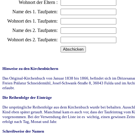
Wohnort der Eltern :
Name des 1. Taufpaten:
Wohnort des 1. Taufpaten:
Name des 2. Taufpaten:
Wohnort des 2. Taufpaten:
Hinweise zu den Kirchenbüchern
Das Original-Kirchenbuch von Januar 1838 bis 1866, befindet sich im Diözesanarch
Freien Prälatur Schneidemühl, Josef-Schwank-Straße 8, 36043 Fulda und im Archi
erlaubt.
Die Reihenfolge der Einträge
Die ursprüngliche Reihenfolge aus dem Kirchenbuch wurde bei behalten. Ausschla
Kind eben später getauft. Manchmal kam es auch vor, dass der Taufeintrag vom Ki
vorgenommen. Bei der Verwendung der Liste ist es wichtig, einen gewissen Zeit
erfolgt nach Tag, Monat und Jahr.
Schreibweise der Namen